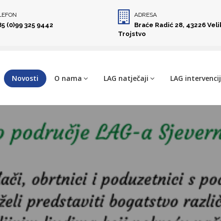
LEFON
ADRESA
85 (0)99 325 9442
Braće Radić 28, 43226 Vel
Trojstvo
Novosti
O nama
LAG natječaji
LAG intervenci
etovanja
jeverna
je 2023.-2027.