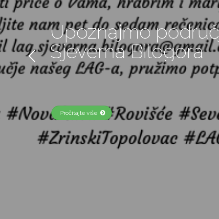
godine
Pročitajte više