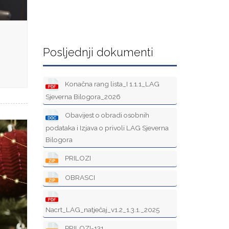
Posljednji dokumenti
Konačna rang lista_I 1.1.1_LAG
Sjeverna Bilogora_2026
Obavijest o obradi osobnih
podataka i Izjava o privoli LAG Sjeverna
Bilogora
PRILOZI
OBRASCI
Nacrt_LAG_natječaj_v1.2_1.3.1._2025
PRILOZI-131