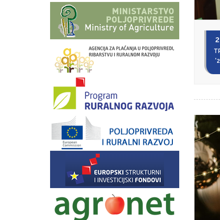
2
T
'