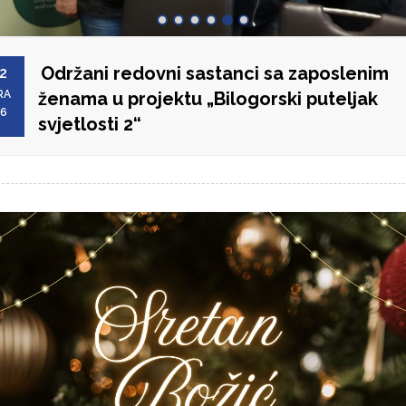
Održani redovni sastanci sa zaposlenim
2
RA
ženama u projektu „Bilogorski puteljak
26
svjetlosti 2“