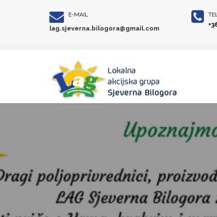
E-MAIL
TE
+3
lag.sjeverna.bilogora@gmail.com
Objava javnog savj
Strategije LAG-a S
Bilogora za razdobl