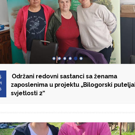
Održani redovni sastanci sa ženama
5
I
zaposlenima u projektu „Bilogorski putelja
6
svjetlosti 2“