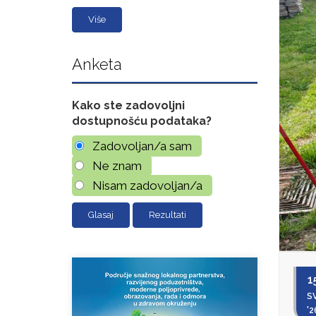
Više
Anketa
Kako ste zadovoljni
dostupnošću podataka?
Zadovoljan/a sam
Ne znam
Nisam zadovoljan/a
Rezultati
1
SV
'2