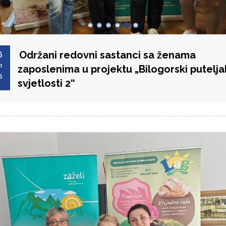
Održani redovni sastanci sa ženama
6
P
zaposlenima u projektu „Bilogorski putelja
6
svjetlosti 2“