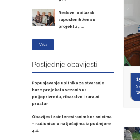
Redovni obilazak
zaposlenih žena u
projektu „ ...
Više
Posljednje obavijesti
1
Popunjavanje upitnika za stvaranje
SV
baze projekata vezanih uz
'2
poljoprivredu, ribarstvo i ruralni
prostor
Obavijest zainteresiranim korisnicima
– radionice o natječajima iz podmjere
4.1.