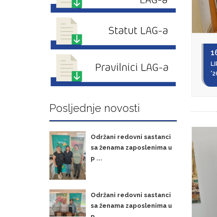
1
LI
'2
Posljednje novosti
Održani redovni sastanci
sa ženama zaposlenima u
p ...
Održani redovni sastanci
sa ženama zaposlenima u
p ...