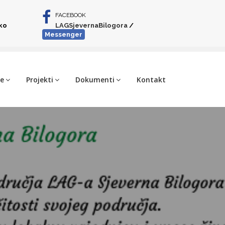
FACEBOOK
iko
LAGSjevernaBilogora
/
Messenger
je
Projekti
Dokumenti
Kontakt