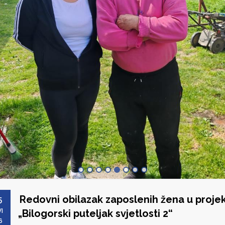
Redovni obilazak zaposlenih žena u proje
5
I
„Bilogorski puteljak svjetlosti 2“
6