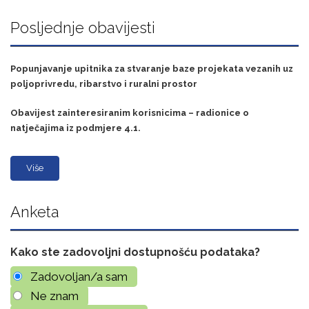
Posljednje obavijesti
Popunjavanje upitnika za stvaranje baze projekata vezanih uz
poljoprivredu, ribarstvo i ruralni prostor
Obavijest zainteresiranim korisnicima – radionice o
natječajima iz podmjere 4.1.
Više
Anketa
Kako ste zadovoljni dostupnošću podataka?
Zadovoljan/a sam
Ne znam