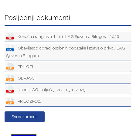
Posljednji dokumenti
Konačna rang lista_I 1.1.1_LAG Sjeverna Bilogora_2026
Obavijest o obradi osobnih podataka i Izjava o privoli LAG
Sjeverna Bilogora
PRILOZI
OBRASCI
Nacrt_LAG_natječaj_v1.2_1.3.1._2025
PRILOZI-131
Svi dokumenti