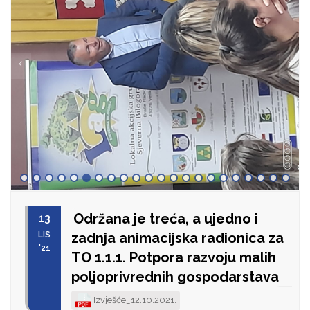
Održana je treća, a ujedno i
13
LIS
zadnja animacijska radionica za
'21
TO 1.1.1. Potpora razvoju malih
poljoprivrednih gospodarstava
Izvješće_12.10.2021.