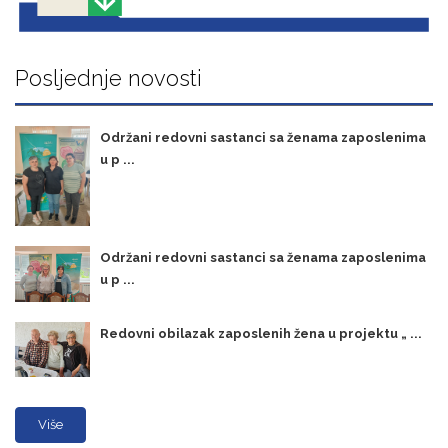
Posljednje novosti
Održani redovni sastanci sa ženama zaposlenima
u p ...
Održani redovni sastanci sa ženama zaposlenima
u p ...
Redovni obilazak zaposlenih žena u projektu „ ...
Više