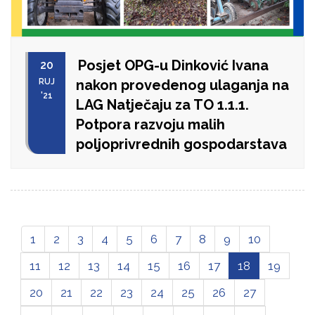
Posjet OPG-u Dinković Ivana
20
RUJ
nakon provedenog ulaganja na
'21
LAG Natječaju za TO 1.1.1.
Potpora razvoju malih
poljoprivrednih gospodarstava
1
2
3
4
5
6
7
8
9
10
11
12
13
14
15
16
17
18
19
20
21
22
23
24
25
26
27