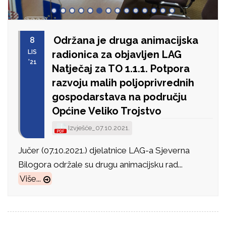
Održana je druga animacijska
8
LIS
radionica za objavljen LAG
'21
Natječaj za TO 1.1.1. Potpora
razvoju malih poljoprivrednih
gospodarstava na području
Općine Veliko Trojstvo
Izvješće_07.10.2021.
Jučer (07.10.2021.) djelatnice LAG-a Sjeverna
Bilogora održale su drugu animacijsku rad...
Više...