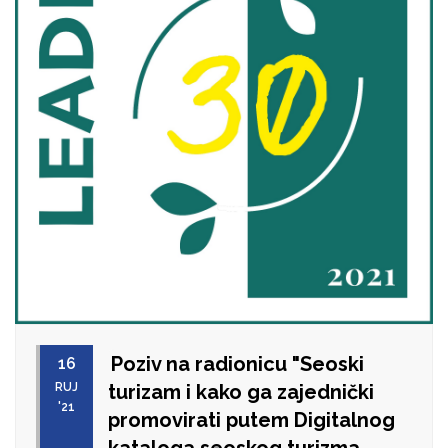
Poziv na radionicu "Seoski
16
RUJ
turizam i kako ga zajednički
'21
promovirati putem Digitalnog
kataloga seoskog turizma