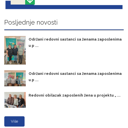
Posljednje novosti
Održani redovni sastanci sa ženama zaposlenima
u p ...
Održani redovni sastanci sa ženama zaposlenima
u p ...
Redovni obilazak zaposlenih žena u projektu „ ...
Više