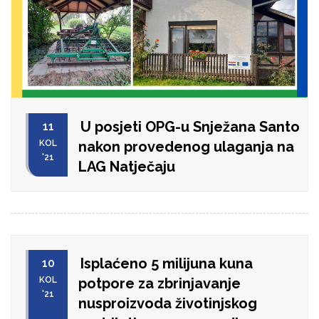
U posjeti OPG-u Snježana Santo
11
KOL
nakon provedenog ulaganja na
'21
LAG Natječaju
Isplaćeno 5 milijuna kuna
10
KOL
potpore za zbrinjavanje
'21
nusproizvoda životinjskog