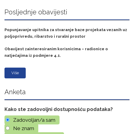
Posljednje obavijesti
Popunjavanje upitnika za stvaranje baze projekata vezanih uz
poljoprivredu, ribarstvo i ruralni prostor
Obavijest zainteresiranim korisnicima – radionice o
natječajima iz podmjere 4.1.
Više
Anketa
Kako ste zadovoljni dostupnošću podataka?
Zadovoljan/a sam
Ne znam