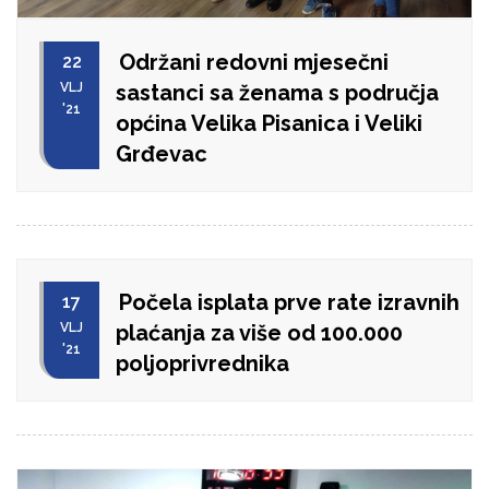
Održani redovni mjesečni
22
VLJ
sastanci sa ženama s područja
'21
općina Velika Pisanica i Veliki
Grđevac
Počela isplata prve rate izravnih
17
VLJ
plaćanja za više od 100.000
'21
poljoprivrednika