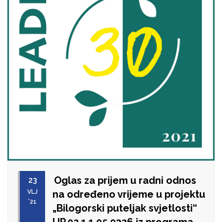
Oglas za prijem u radni odnos
23
VLJ
na određeno vrijeme u projektu
'21
„Bilogorski puteljak svjetlosti“
UP.02.1.1.05.0326 iz programa