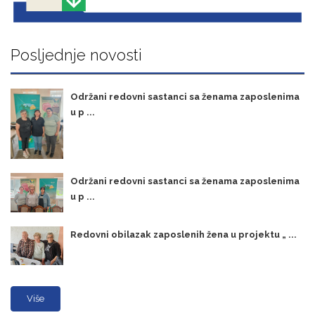
Posljednje novosti
Održani redovni sastanci sa ženama zaposlenima
u p ...
Održani redovni sastanci sa ženama zaposlenima
u p ...
Redovni obilazak zaposlenih žena u projektu „ ...
Više