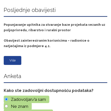
Posljednje obavijesti
Popunjavanje upitnika za stvaranje baze projekata vezanih uz
poljoprivredu, ribarstvo i ruralni prostor
Obavijest zainteresiranim korisnicima – radionice o
natječajima iz podmjere 4.1.
Više
Anketa
Kako ste zadovoljni dostupnošću podataka?
Zadovoljan/a sam
Ne znam