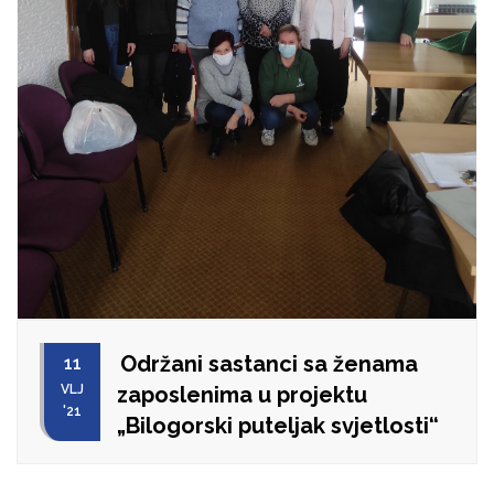
Održani sastanci sa ženama
11
VLJ
zaposlenima u projektu
'21
„Bilogorski puteljak svjetlosti“