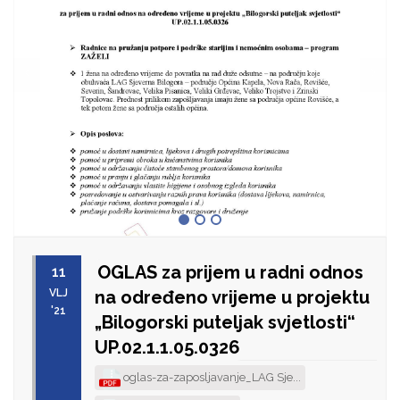
OGLAS za prijem u radni odnos
11
VLJ
na određeno vrijeme u projektu
'21
„Bilogorski puteljak svjetlosti“
UP.02.1.1.05.0326
oglas-za-zaposljavanje_LAG Sje...