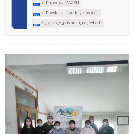
1._Prijavnica_ZAZELI
7._Privola_za_koristenje_osobn...
8._Izjava_o_pristanku_na_pohad...