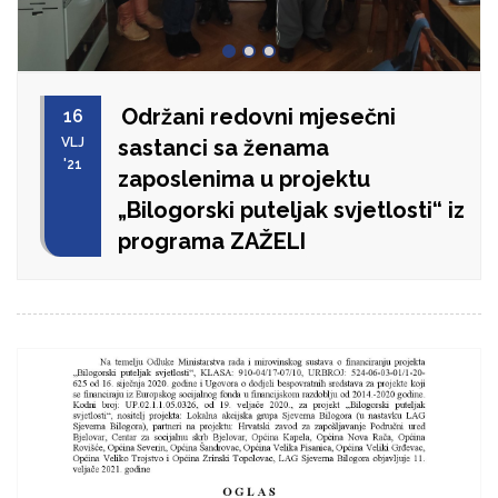
Održani redovni mjesečni
16
VLJ
sastanci sa ženama
'21
zaposlenima u projektu
„Bilogorski puteljak svjetlosti“ iz
programa ZAŽELI