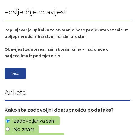
Posljednje obavijesti
Popunjavanje upitnika za stvaranje baze projekata vezanih uz
poljoprivredu, ribarstvo i ruralni prostor
Obavijest zainteresiranim korisnicima – radionice o
natječajima iz podmjere 4.1.
Više
Anketa
Kako ste zadovoljni dostupnošću podataka?
Zadovoljan/a sam
Ne znam