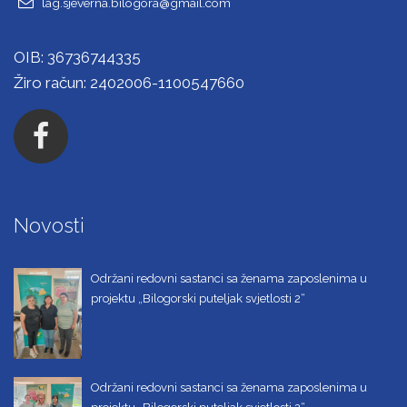
lag.sjeverna.bilogora@gmail.com
OIB: 36736744335
Žiro račun: 2402006-1100547660
Novosti
Održani redovni sastanci sa ženama zaposlenima u
projektu „Bilogorski puteljak svjetlosti 2“
Održani redovni sastanci sa ženama zaposlenima u