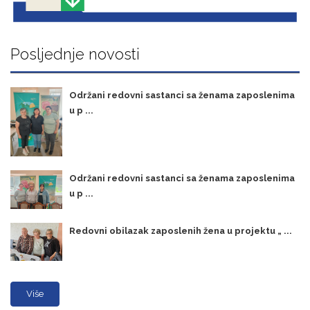
Posljednje novosti
Održani redovni sastanci sa ženama zaposlenima
u p ...
Održani redovni sastanci sa ženama zaposlenima
u p ...
Redovni obilazak zaposlenih žena u projektu „ ...
Više