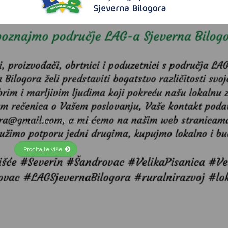
Objava javnog savjetovanja Strategije LAG-a Sjeverna Bilogora za razdoblje 2023.-2027. godine
Pročitajte više