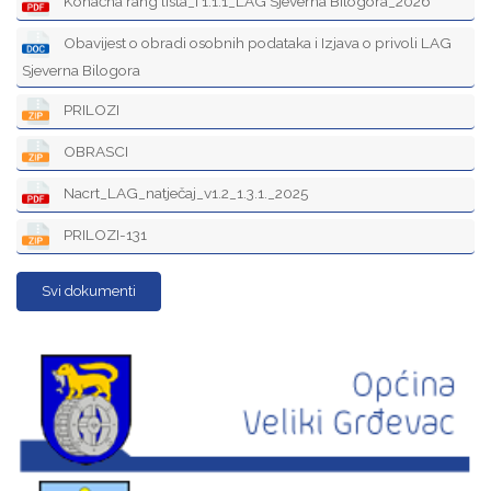
Konačna rang lista_I 1.1.1_LAG Sjeverna Bilogora_2026
Obavijest o obradi osobnih podataka i Izjava o privoli LAG
Sjeverna Bilogora
PRILOZI
OBRASCI
Nacrt_LAG_natječaj_v1.2_1.3.1._2025
PRILOZI-131
Svi dokumenti