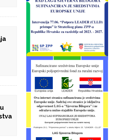
ja
 u
stva