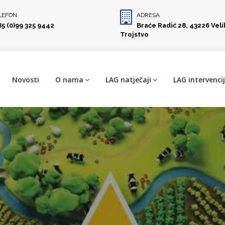
LEFON
ADRESA
85 (0)99 325 9442
Braće Radić 28, 43226 Vel
Trojstvo
Novosti
O nama
LAG natječaji
LAG intervenci