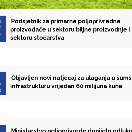
Podsjetnik za primarne poljoprivredne
0
P
proizvođače u sektoru biljne proizvodnje i
0
sektoru stočarstva
Objavljen novi natječaj za ulaganja u šum
8
P
infrastrukturu vrijedan 60 milijuna kuna
0
Ministarstvo poljoprivrede donijelo odluku
8