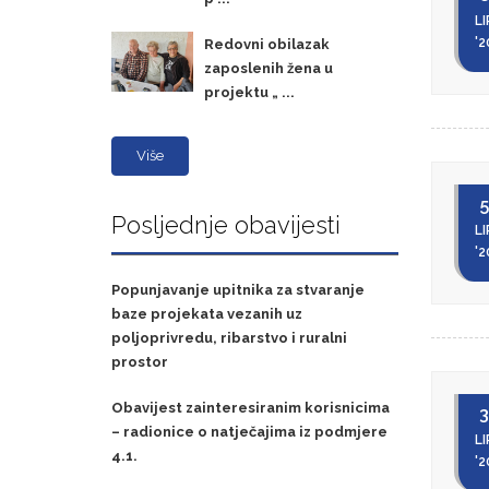
LI
'2
Redovni obilazak
zaposlenih žena u
projektu „ ...
Više
5
Posljednje obavijesti
LI
'2
Popunjavanje upitnika za stvaranje
baze projekata vezanih uz
poljoprivredu, ribarstvo i ruralni
prostor
Obavijest zainteresiranim korisnicima
3
– radionice o natječajima iz podmjere
LI
4.1.
'2