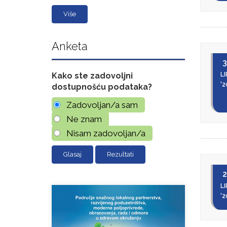
Više
Anketa
3
LI
Kako ste zadovoljni
'2
dostupnošću podataka?
Zadovoljan/a sam
Ne znam
Nisam zadovoljan/a
Rezultati
2
LI
'2