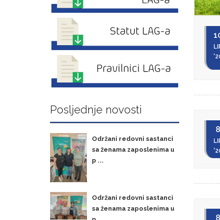
1
LI
'2
Posljednje novosti
Održani redovni sastanci
LI
sa ženama zaposlenima u
'2
p ...
Održani redovni sastanci
sa ženama zaposlenima u
p ...