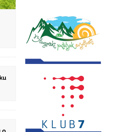
sku
 o