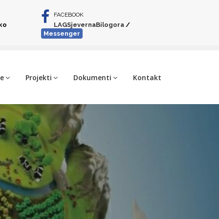
FACEBOOK
iko
LAGSjevernaBilogora
/
Messenger
je
Projekti
Dokumenti
Kontakt