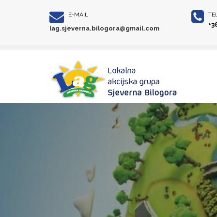
E-MAIL
TE
+3
lag.sjeverna.bilogora@gmail.com