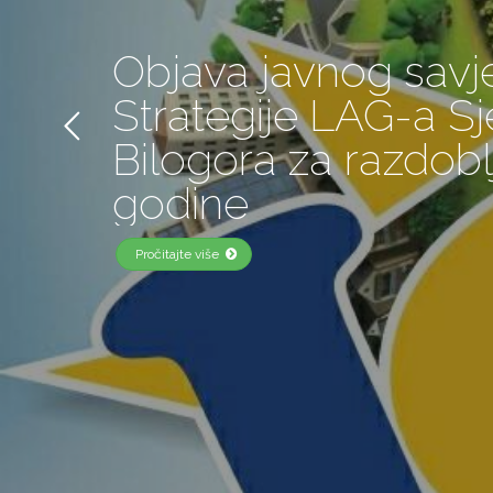
Objava javnog savj
Strategije LAG-a S
Bilogora za razdobl
godine
Pročitajte više