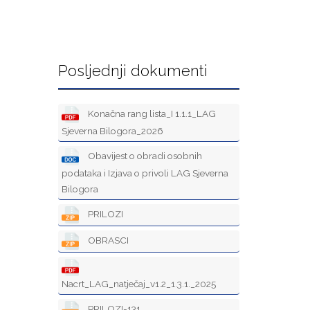
Posljednji dokumenti
Konačna rang lista_I 1.1.1_LAG
Sjeverna Bilogora_2026
Obavijest o obradi osobnih
podataka i Izjava o privoli LAG Sjeverna
Bilogora
PRILOZI
OBRASCI
Nacrt_LAG_natječaj_v1.2_1.3.1._2025
PRILOZI-131