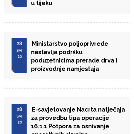
u tijeku
Ministarstvo poljoprivrede
28
SVI
nastavlja podršku
'20
poduzetnicima prerade drva i
proizvodnje namještaja
E-savjetovanje Nacrta natječaja
28
SVI
za provedbu tipa operacije
'20
16.1.1 Potpora za osnivanje