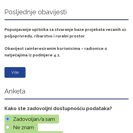
Posljednje obavijesti
Popunjavanje upitnika za stvaranje baze projekata vezanih uz
poljoprivredu, ribarstvo i ruralni prostor
Obavijest zainteresiranim korisnicima – radionice o
natječajima iz podmjere 4.1.
Više
Anketa
Kako ste zadovoljni dostupnošću podataka?
Zadovoljan/a sam
Ne znam