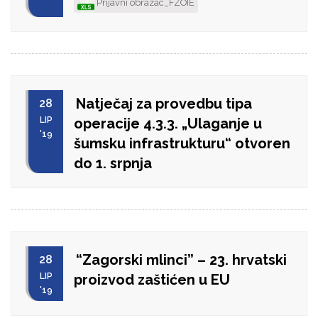
Prijavni obrazac_FZOIE
Natječaj za provedbu tipa
28
LIP
operacije 4.3.3. „Ulaganje u
'19
šumsku infrastrukturu“ otvoren
do 1. srpnja
“Zagorski mlinci” – 23. hrvatski
28
LIP
proizvod zaštićen u EU
'19