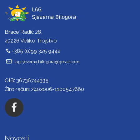
Braće Radić 28,
43226 Veliko Trojstvo
+385 (0)99 325 9442
lag.sjeverna.bilogora@gmail.com
OIB: 36736744335
Žiro račun: 2402006-1100547660
Novosti