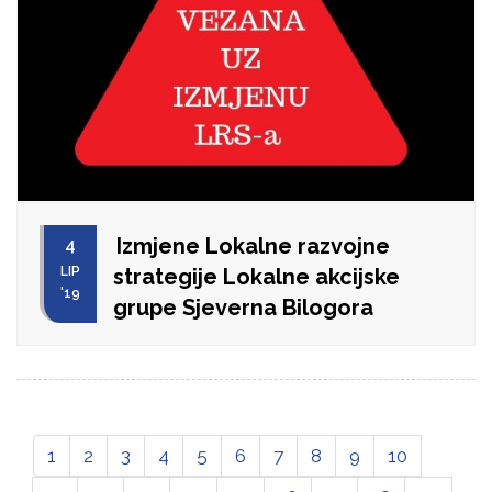
Izmjene Lokalne razvojne
4
LIP
strategije Lokalne akcijske
'19
grupe Sjeverna Bilogora
1
2
3
4
5
6
7
8
9
10