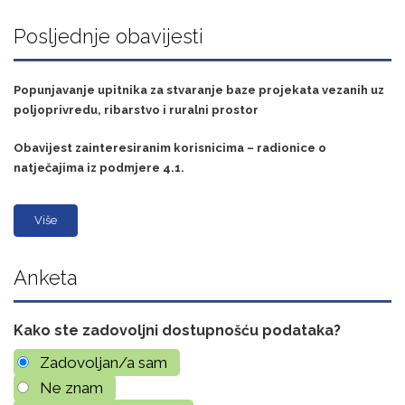
Posljednje obavijesti
Popunjavanje upitnika za stvaranje baze projekata vezanih uz
poljoprivredu, ribarstvo i ruralni prostor
Obavijest zainteresiranim korisnicima – radionice o
natječajima iz podmjere 4.1.
Više
Anketa
Kako ste zadovoljni dostupnošću podataka?
Zadovoljan/a sam
Ne znam