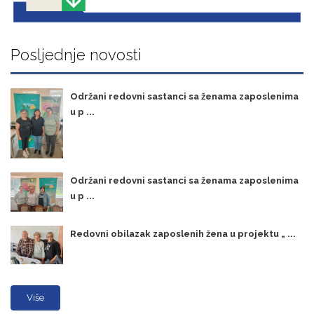
Posljednje novosti
Održani redovni sastanci sa ženama zaposlenima
u p ...
Održani redovni sastanci sa ženama zaposlenima
u p ...
Redovni obilazak zaposlenih žena u projektu „ ...
Više