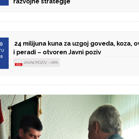
razvojne strategije
24 milijuna kuna za uzgoj goveda, koza, 
9
TU
i peradi – otvoren Javni poziv
18
JAVNI POZIV - HPA