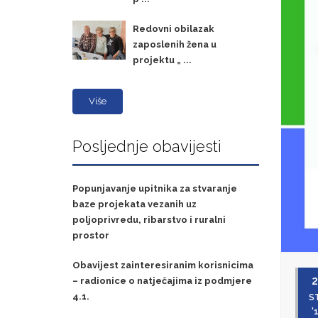
Redovni obilazak
zaposlenih žena u
projektu „ ...
Više
Posljednje obavijesti
Popunjavanje upitnika za stvaranje
baze projekata vezanih uz
poljoprivredu, ribarstvo i ruralni
prostor
Obavijest zainteresiranim korisnicima
2
– radionice o natječajima iz podmjere
4.1.
S
'