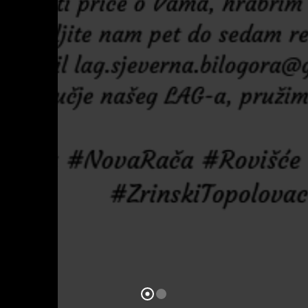
etovanja
jeverna
je 2023.-2027.