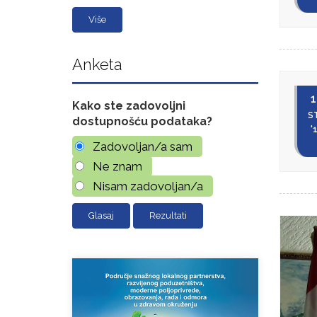
Više
Anketa
1
Kako ste zadovoljni
S
dostupnošću podataka?
'
Zadovoljan/a sam
Ne znam
Nisam zadovoljan/a
Rezultati