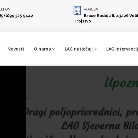
LEFON
ADRESA
85 (0)99 325 9442
Braće Radić 28, 43226 Vel
Trojstvo
Novosti
O nama
LAG natječaji
LAG intervenci