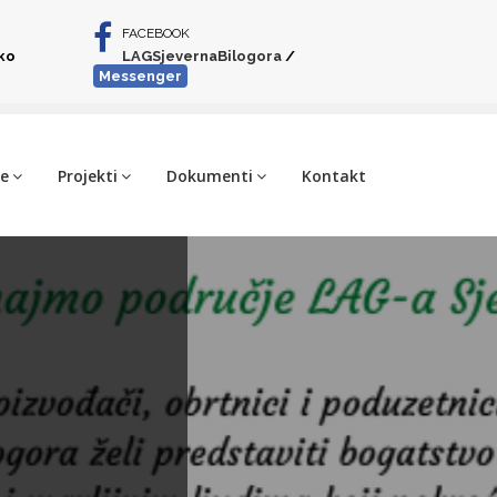
FACEBOOK
iko
LAGSjevernaBilogora
/
Messenger
je
Projekti
Dokumenti
Kontakt