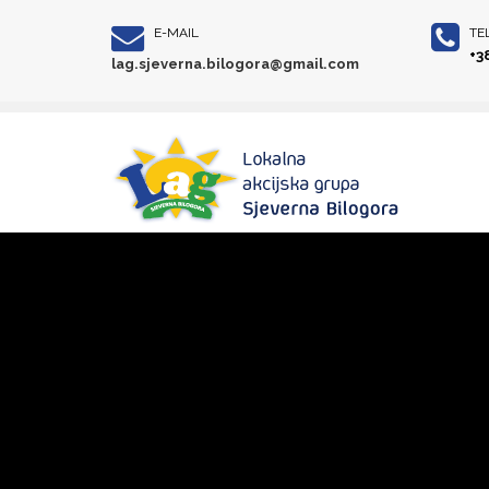
E-MAIL
TE
+3
lag.sjeverna.bilogora@gmail.com