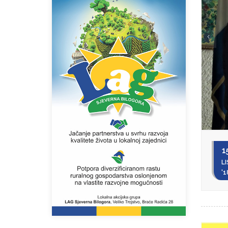
1
LI
'1