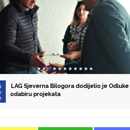
LAG Sjeverna Bilogora dodijelio je Odluke
5
S
odabiru projekata
8