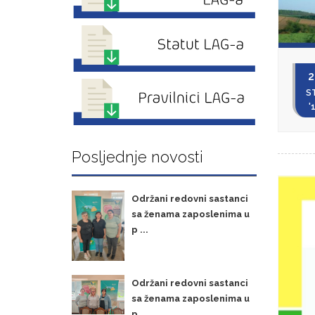
2
S
'
Posljednje novosti
Održani redovni sastanci
sa ženama zaposlenima u
p ...
Održani redovni sastanci
sa ženama zaposlenima u
p ...