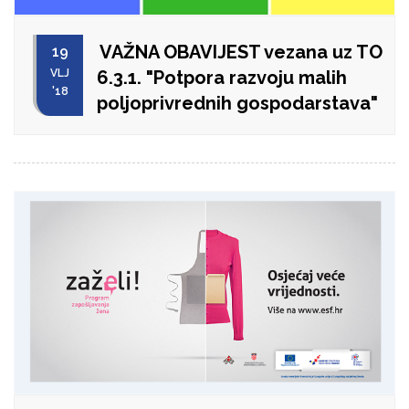
VAŽNA OBAVIJEST vezana uz TO
19
VLJ
6.3.1. "Potpora razvoju malih
'18
poljoprivrednih gospodarstava"