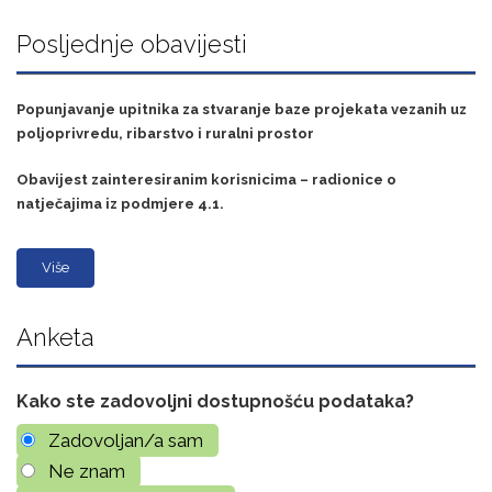
Posljednje obavijesti
Popunjavanje upitnika za stvaranje baze projekata vezanih uz
poljoprivredu, ribarstvo i ruralni prostor
Obavijest zainteresiranim korisnicima – radionice o
natječajima iz podmjere 4.1.
Više
Anketa
Kako ste zadovoljni dostupnošću podataka?
Zadovoljan/a sam
Ne znam