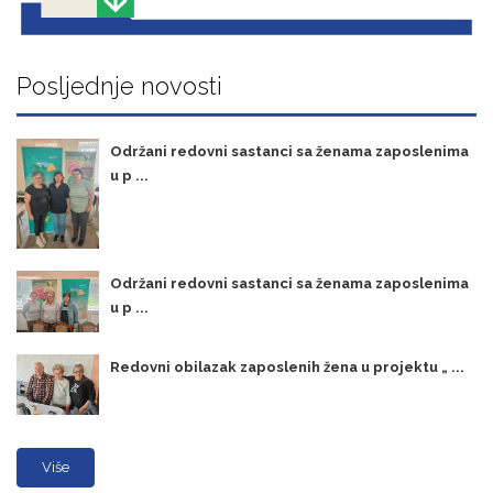
Posljednje novosti
Održani redovni sastanci sa ženama zaposlenima
u p ...
Održani redovni sastanci sa ženama zaposlenima
u p ...
Redovni obilazak zaposlenih žena u projektu „ ...
Više