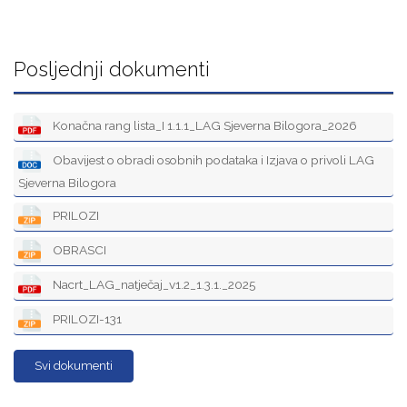
Posljednji dokumenti
Konačna rang lista_I 1.1.1_LAG Sjeverna Bilogora_2026
Obavijest o obradi osobnih podataka i Izjava o privoli LAG
Sjeverna Bilogora
PRILOZI
OBRASCI
Nacrt_LAG_natječaj_v1.2_1.3.1._2025
PRILOZI-131
Svi dokumenti