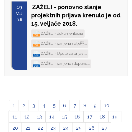
ZAŽELI - ponovno slanje
19
VLJ
projektnih prijava krenulo je od
'18
15. veljače 2018.
ZAŽELI - dokumentacija
ZAŽELI - izmjena natje...
ZAŽELI - Upute za prijavi...
ZAŽELI - izmjene i dopune...
1
2
3
4
5
6
7
8
9
10
11
12
13
14
15
16
17
18
19
20
21
22
23
24
25
26
27