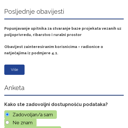
Posljednje obavijesti
Popunjavanje upitnika za stvaranje baze projekata vezanih uz
poljoprivredu, ribarstvo i ruralni prostor
Obavijest zainteresiranim korisnicima – radionice o
natječajima iz podmjere 4.1.
Više
Anketa
Kako ste zadovoljni dostupnošću podataka?
Zadovoljan/a sam
Ne znam