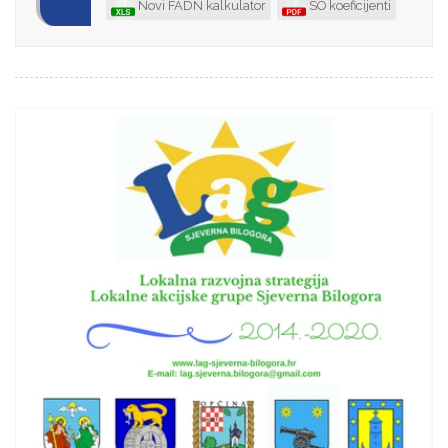
Novi FADN kalkulator
SO koeficijenti