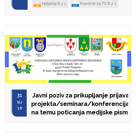
Natječaj 6.2.1.
Pravilnik za TO 6.2.1.
Javni poziv za prikupljanje prijava z
31
SIJ
projekta/seminara/konferencija/r
'18
na temu poticanja medijske pismen