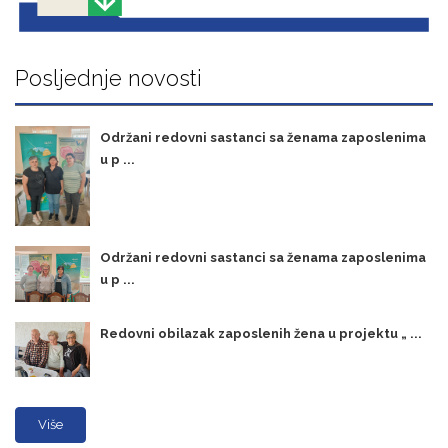
Posljednje novosti
Održani redovni sastanci sa ženama zaposlenima
u p ...
Održani redovni sastanci sa ženama zaposlenima
u p ...
Redovni obilazak zaposlenih žena u projektu „ ...
Više