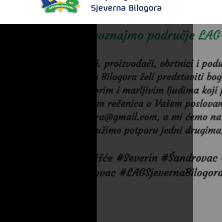
Objava javnog savjetovanja Strategije LAG-a Sjeverna Bilogora za razdoblje 2023.-2027. godine
Pročitajte više