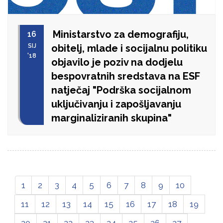
Ministarstvo za demografiju,
16
SIJ
obitelj, mlade i socijalnu politiku
'18
objavilo je poziv na dodjelu
bespovratnih sredstava na ESF
natječaj "Podrška socijalnom
uključivanju i zapošljavanju
marginaliziranih skupina"
1
2
3
4
5
6
7
8
9
10
11
12
13
14
15
16
17
18
19
20
21
22
23
24
25
26
27