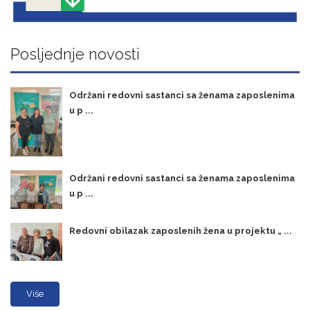
Posljednje novosti
Održani redovni sastanci sa ženama zaposlenima
u p ...
Održani redovni sastanci sa ženama zaposlenima
u p ...
Redovni obilazak zaposlenih žena u projektu „ ...
Više