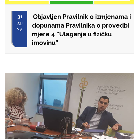
Objavljen Pravilnik o izmjenama i
31
SIJ
dopunama Pravilnika o provedbi
'18
mjere 4 “Ulaganja u fizičku
imovinu”