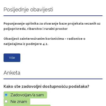
Posljednje obavijesti
Popunjavanje upitnika za stvaranje baze projekata vezanih uz
poljoprivredu, ribarstvo i ruralni prostor
Obavijest zainteresiranim korisnicima – radionice o
natječajima iz podmjere 4.1.
Više
Anketa
Kako ste zadovoljni dostupnošću podataka?
Zadovoljan/a sam
Ne znam