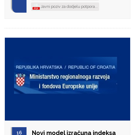
Javni poziv za dodjelu potpora...
Novi model izračuna indeksa
16