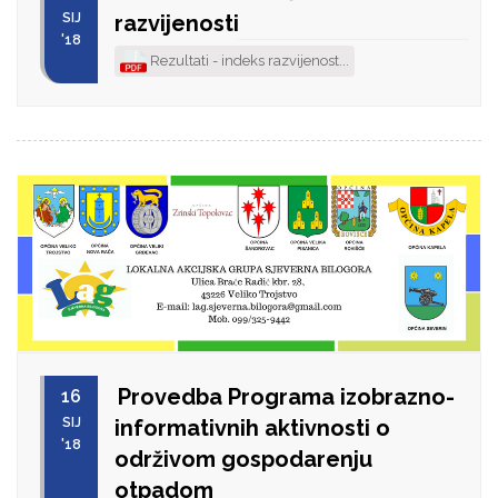
SIJ
razvijenosti
'18
Rezultati - indeks razvijenost...
Provedba Programa izobrazno-
16
SIJ
informativnih aktivnosti o
'18
održivom gospodarenju
otpadom