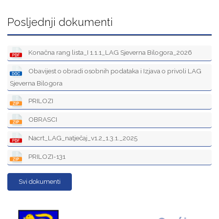
Posljednji dokumenti
Konačna rang lista_I 1.1.1_LAG Sjeverna Bilogora_2026
Obavijest o obradi osobnih podataka i Izjava o privoli LAG
Sjeverna Bilogora
PRILOZI
OBRASCI
Nacrt_LAG_natječaj_v1.2_1.3.1._2025
PRILOZI-131
Svi dokumenti