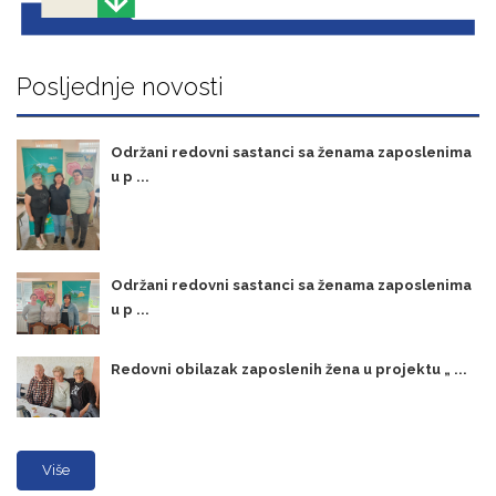
Posljednje novosti
Održani redovni sastanci sa ženama zaposlenima
u p ...
Održani redovni sastanci sa ženama zaposlenima
u p ...
Redovni obilazak zaposlenih žena u projektu „ ...
Više