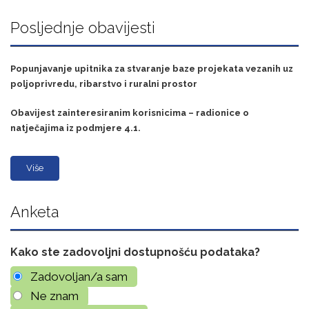
Posljednje obavijesti
Popunjavanje upitnika za stvaranje baze projekata vezanih uz
poljoprivredu, ribarstvo i ruralni prostor
Obavijest zainteresiranim korisnicima – radionice o
natječajima iz podmjere 4.1.
Više
Anketa
Kako ste zadovoljni dostupnošću podataka?
Zadovoljan/a sam
Ne znam