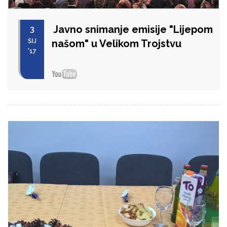
Javno snimanje emisije "Lijepom
3
SIJ
našom" u Velikom Trojstvu
'17