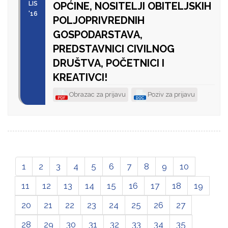
LIS
OPĆINE, NOSITELJI OBITELJSKIH
'16
POLJOPRIVREDNIH
GOSPODARSTAVA,
PREDSTAVNICI CIVILNOG
DRUŠTVA, POČETNICI I
KREATIVCI!
Obrazac za prijavu
Poziv za prijavu
1
2
3
4
5
6
7
8
9
10
11
12
13
14
15
16
17
18
19
20
21
22
23
24
25
26
27
28
29
30
31
32
33
34
35