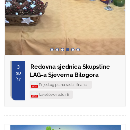
Redovna sjednica Skupštine
3
SIJ
LAG-a Sjeverna Bilogora
'17
Prijedlog plana rada i financi...
Izvješće o radu i fi...