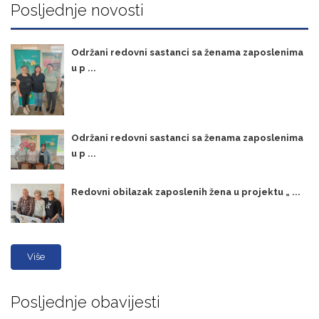
Posljednje novosti
Održani redovni sastanci sa ženama zaposlenima
u p ...
Održani redovni sastanci sa ženama zaposlenima
u p ...
Redovni obilazak zaposlenih žena u projektu „ ...
Više
Posljednje obavijesti