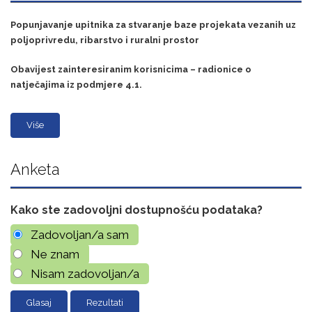
Popunjavanje upitnika za stvaranje baze projekata vezanih uz
poljoprivredu, ribarstvo i ruralni prostor
Obavijest zainteresiranim korisnicima – radionice o
natječajima iz podmjere 4.1.
Više
Anketa
Kako ste zadovoljni dostupnošću podataka?
Zadovoljan/a sam
Ne znam
Nisam zadovoljan/a
Rezultati