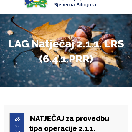
LAG Natječaj 2.1.1. LRS
(6.4.1.PRR)
NATJEČAJ za provedbu
28
12
tipa operacije 2.1.1.
'20