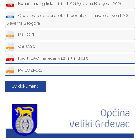
Konačna rang lista_I 1.1.1_LAG Sjeverna Bilogora_2026
Obavijest o obradi osobnih podataka i Izjava o privoli LAG
Sjeverna Bilogora
PRILOZI
OBRASCI
Nacrt_LAG_natječaj_v1.2_1.3.1._2025
PRILOZI-131
Svi dokumenti