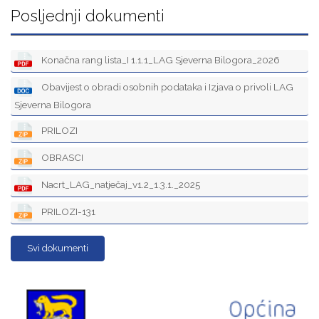
Posljednji dokumenti
Konačna rang lista_I 1.1.1_LAG Sjeverna Bilogora_2026
Obavijest o obradi osobnih podataka i Izjava o privoli LAG
Sjeverna Bilogora
PRILOZI
OBRASCI
Nacrt_LAG_natječaj_v1.2_1.3.1._2025
PRILOZI-131
Svi dokumenti