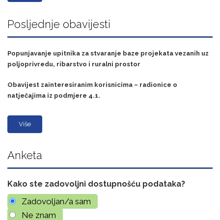
Posljednje obavijesti
Popunjavanje upitnika za stvaranje baze projekata vezanih uz
poljoprivredu, ribarstvo i ruralni prostor
Obavijest zainteresiranim korisnicima – radionice o
natječajima iz podmjere 4.1.
Više
Anketa
Kako ste zadovoljni dostupnošću podataka?
Zadovoljan/a sam
Ne znam