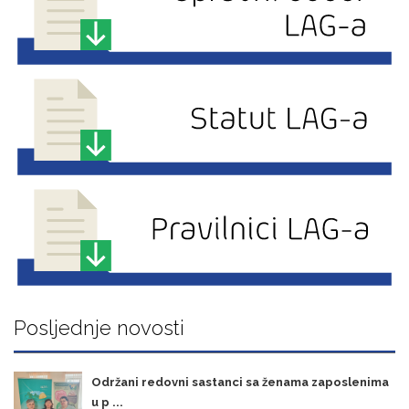
Posljednje novosti
Održani redovni sastanci sa ženama zaposlenima
u p ...