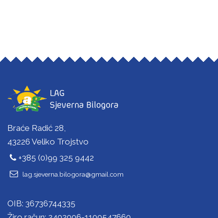
Braće Radić 28,
43226 Veliko Trojstvo
+385 (0)99 325 9442
lag.sjeverna.bilogora@gmail.com
OIB: 36736744335
Žiro račun: 2402006-1100547660