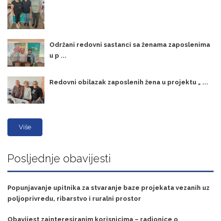
Održani redovni sastanci sa ženama zaposlenima
u p ...
Redovni obilazak zaposlenih žena u projektu „ ...
Više
Posljednje obavijesti
Popunjavanje upitnika za stvaranje baze projekata vezanih uz
poljoprivredu, ribarstvo i ruralni prostor
Obavijest zainteresiranim korisnicima – radionice o