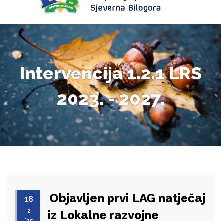
Intervencija 1.2.1 LRS
2023. - 2027.
Objavljen prvi LAG natječaj
18
2
iz Lokalne razvojne
'25