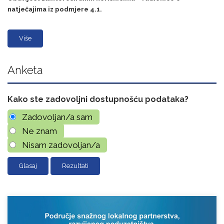
natječajima iz podmjere 4.1.
Više
Anketa
Kako ste zadovoljni dostupnošću podataka?
Zadovoljan/a sam
Ne znam
Nisam zadovoljan/a
Rezultati