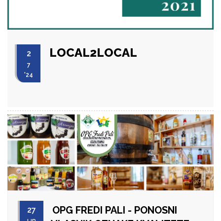
LOCAL2LOCAL
2
7
'24
OPG FREDI PALI - PONOSNI
27