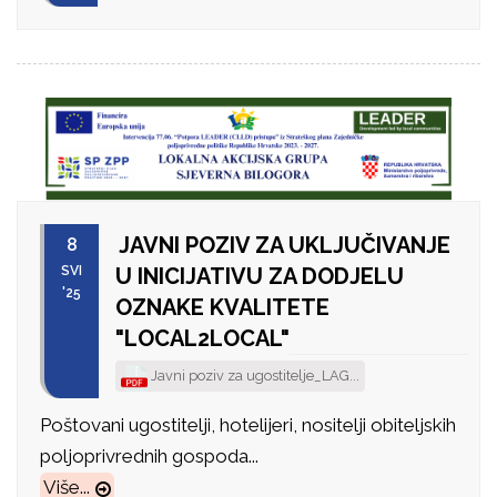
JAVNI POZIV ZA UKLJUČIVANJE
8
SVI
U INICIJATIVU ZA DODJELU
'25
OZNAKE KVALITETE
"LOCAL2LOCAL"
Javni poziv za ugostitelje_LAG...
Poštovani ugostitelji, hotelijeri, nositelji obiteljskih
poljoprivrednih gospoda...
Više...