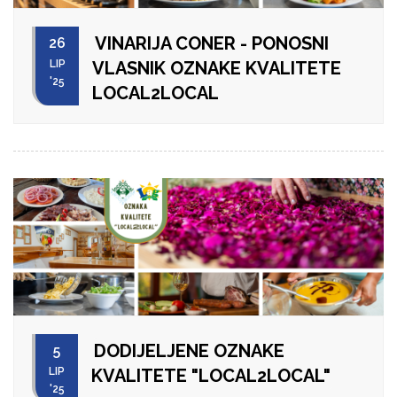
VINARIJA CONER - PONOSNI
26
LIP
VLASNIK OZNAKE KVALITETE
'25
LOCAL2LOCAL
DODIJELJENE OZNAKE
5
LIP
KVALITETE "LOCAL2LOCAL"
'25