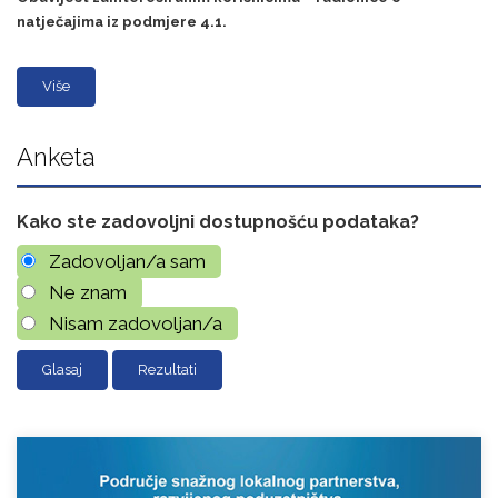
natječajima iz podmjere 4.1.
Više
Anketa
Kako ste zadovoljni dostupnošću podataka?
Zadovoljan/a sam
Ne znam
Nisam zadovoljan/a
Rezultati