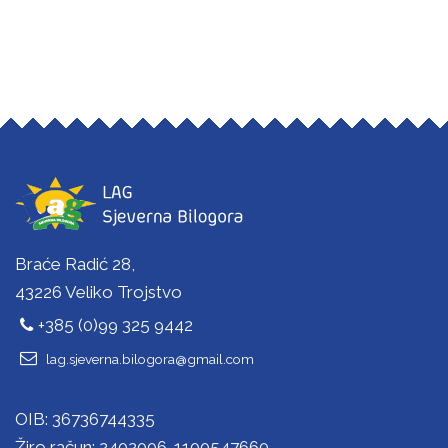
Braće Radić 28,
43226 Veliko Trojstvo
+385 (0)99 325 9442
lag.sjeverna.bilogora@gmail.com
OIB: 36736744335
Žiro račun: 2402006-1100547660