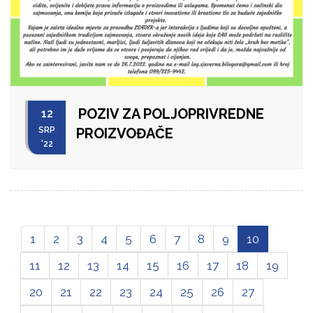
POZIV ZA POLJOPRIVREDNE
12
SRP
PROIZVOĐAČE
'22
1
2
3
4
5
6
7
8
9
10
11
12
13
14
15
16
17
18
19
20
21
22
23
24
25
26
27