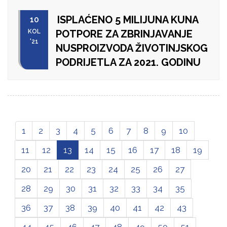
ISPLAĆENO 5 MILIJUNA KUNA
10
KOL
POTPORE ZA ZBRINJAVANJE
'21
NUSPROIZVODA ŽIVOTINJSKOG
PODRIJETLA ZA 2021. GODINU
1
2
3
4
5
6
7
8
9
10
11
12
13
14
15
16
17
18
19
20
21
22
23
24
25
26
27
28
29
30
31
32
33
34
35
36
37
38
39
40
41
42
43
44
45
46
47
48
49
50
51