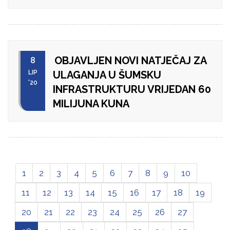
OBJAVLJEN NOVI NATJEČAJ ZA
8
LIP
ULAGANJA U ŠUMSKU
'20
INFRASTRUKTURU VRIJEDAN 60
MILIJUNA KUNA
1
2
3
4
5
6
7
8
9
10
11
12
13
14
15
16
17
18
19
20
21
22
23
24
25
26
27