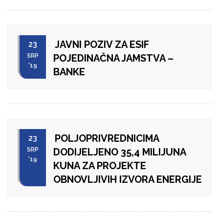
JAVNI POZIV ZA ESIF
23
SRP
POJEDINAČNA JAMSTVA –
'19
BANKE
POLJOPRIVREDNICIMA
23
SRP
DODIJELJENO 35,4 MILIJUNA
'19
KUNA ZA PROJEKTE
OBNOVLJIVIH IZVORA ENERGIJE