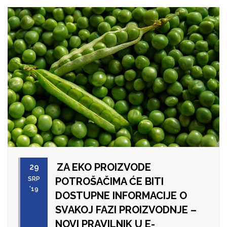
ZA EKO PROIZVODE
29
SRP
POTROŠAČIMA ĆE BITI
'19
DOSTUPNE INFORMACIJE O
SVAKOJ FAZI PROIZVODNJE –
NOVI PRAVILNIK U E-