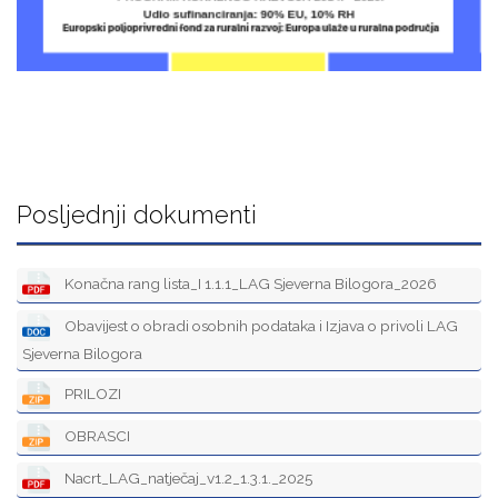
Posljednji dokumenti
Konačna rang lista_I 1.1.1_LAG Sjeverna Bilogora_2026
Obavijest o obradi osobnih podataka i Izjava o privoli LAG
Sjeverna Bilogora
PRILOZI
OBRASCI
Nacrt_LAG_natječaj_v1.2_1.3.1._2025