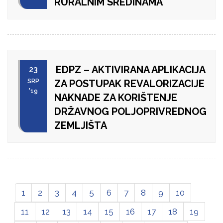
RURALNIM SREDINAMA
EDPZ – AKTIVIRANA APLIKACIJA
23
SRP
ZA POSTUPAK REVALORIZACIJE
'19
NAKNADE ZA KORIŠTENJE
DRŽAVNOG POLJOPRIVREDNOG
ZEMLJIŠTA
1
2
3
4
5
6
7
8
9
10
11
12
13
14
15
16
17
18
19