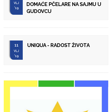
VLJ
DOMAĆE PČELARE NA SAJMU U
'19
GUDOVCU
UNIQUA - RADOST ŽIVOTA
11
VLJ
'19