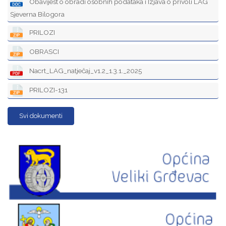
Obavijest o obradi osobnih podataka i Izjava o privoli LAG
Sjeverna Bilogora
PRILOZI
OBRASCI
Nacrt_LAG_natječaj_v1.2_1.3.1._2025
PRILOZI-131
Svi dokumenti