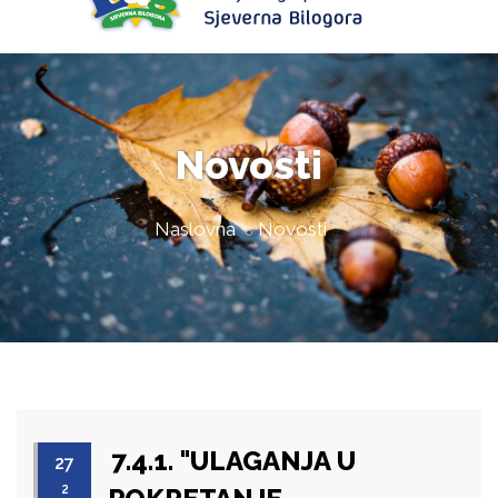
Novosti
Naslovna
Novosti
7.4.1. "ULAGANJA U
27
2