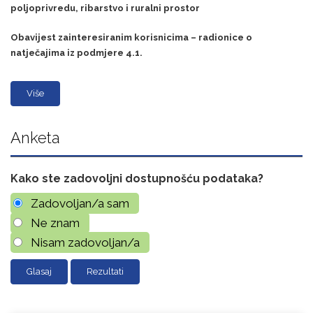
poljoprivredu, ribarstvo i ruralni prostor
Obavijest zainteresiranim korisnicima – radionice o
natječajima iz podmjere 4.1.
Više
Anketa
Kako ste zadovoljni dostupnošću podataka?
Zadovoljan/a sam
Ne znam
Nisam zadovoljan/a
Rezultati