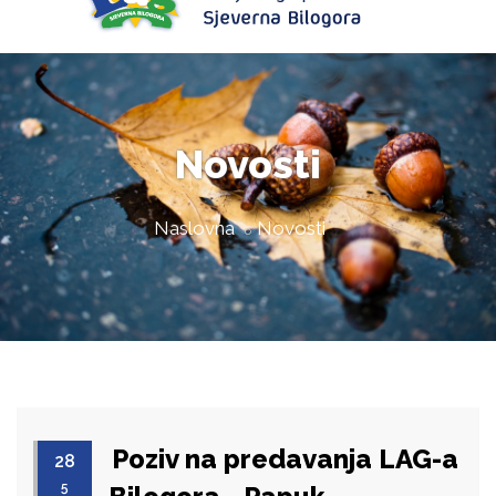
Novosti
Naslovna
Novosti
Poziv na predavanja LAG-a
28
5