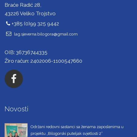
Braće Radić 28,
43226 Veliko Trojstvo
+385 (0)99 325 9442
lag.sjeverna.bilogora@gmail.com
OIB: 36736744335
Žiro račun: 2402006-1100547660
Novosti
Održani redovni sastanci sa ženama zaposlenima u
projektu „Bilogorski puteljak svjetlosti 2“