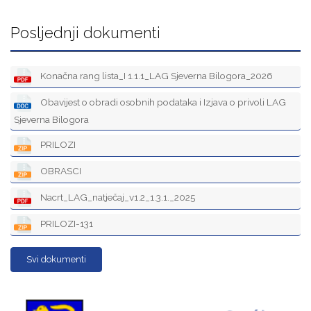
Posljednji dokumenti
Konačna rang lista_I 1.1.1_LAG Sjeverna Bilogora_2026
Obavijest o obradi osobnih podataka i Izjava o privoli LAG
Sjeverna Bilogora
PRILOZI
OBRASCI
Nacrt_LAG_natječaj_v1.2_1.3.1._2025
PRILOZI-131
Svi dokumenti