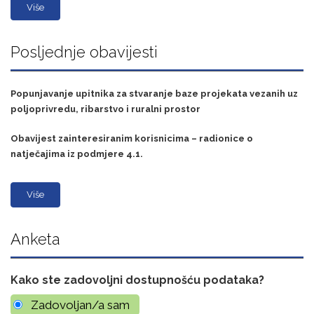
Više
Posljednje obavijesti
Popunjavanje upitnika za stvaranje baze projekata vezanih uz
poljoprivredu, ribarstvo i ruralni prostor
Obavijest zainteresiranim korisnicima – radionice o
natječajima iz podmjere 4.1.
Više
Anketa
Kako ste zadovoljni dostupnošću podataka?
Zadovoljan/a sam