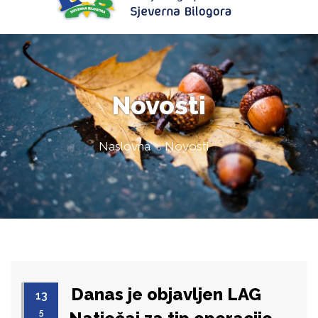
Novosti
Naslovna
Novosti
Danas je objavljen LAG
13
5