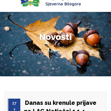
Novosti
Naslovna
Novosti
Danas su krenule prijave
27
5