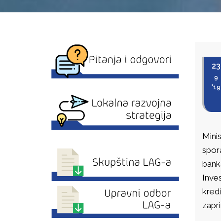
23
9
'19
Minis
spor
bank
Inves
kredi
zapri