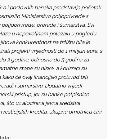
-a i poslovnih banaka predstavlja početak
smislilo Ministarstvo poljoprivrede s
poljoprivrede, prerade i šumarstva. Svi
 nalaze u nepovoljnom položaju u pogledu
ihova konkurentnost na tržištu bila je
rati projekti vrijednosti do 1 milijun eura, s
 do 3 godine, odnosno do 5 godina za
matne stope su niske, a korisnici su
ako će ovaj financijski proizvod biti
eradi i šumarstvu. Dodatno vrijedi
erski pristup, jer su banke potpisnice
a, što uz alocirana javna sredstva
esticijskih kredita, ukupnu omotnicu čini
dala: