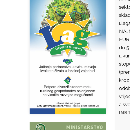
sekt
skla
ulaga
NAJN
EUR 
do 5
u ku
stop
(pre
kroz
odobr
vrije
a sv
INS