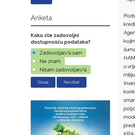
Podsj
Anketa
kredi
Agenc
Kako ste zadovoljni
kojim
dostupnošću podataka?
šuma
Zadovoljan/a sam
HAMA
Ne znam
u vri
Nisam zadovoljan/a
milij
Rezultati
Inves
konku
smanj
poljo
moder
predi
KRAJN