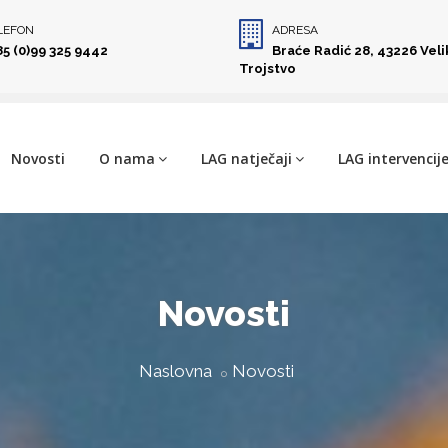
LEFON
ADRESA
85 (0)99 325 9442
Braće Radić 28, 43226 Vel
Trojstvo
Novosti
O nama
LAG natječaji
LAG intervencij
Novosti
Naslovna
Novosti