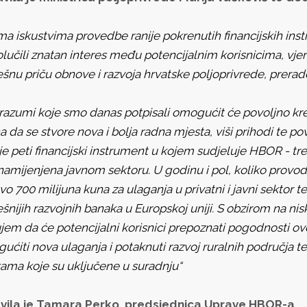
ma iskustvima provedbe ranije pokrenutih financijskih ins
lučili znatan interes među potencijalnim korisnicima, vjer
šnu priču obnove i razvoja hrvatske poljoprivrede, prerade
razumi koje smo danas potpisali omogućit će povoljno kredi
a da se stvore nova i bolja radna mjesta, viši prihodi te p
je peti financijski instrument u kojem sudjeluje HBOR - tr
namijenjena javnom sektoru. U godinu i pol, koliko provod
vo 700 milijuna kuna za ulaganja u privatni i javni sektor
ešnijih razvojnih banaka u Europskoj uniji. S obzirom na n
jem da će potencijalni korisnici prepoznati pogodnosti ovog
ućiti nova ulaganja i potaknuti razvoj ruralnih područja 
ama koje su uključene u suradnju“
javila je Tamara Perko, predsjednica Uprave HBOR-a.