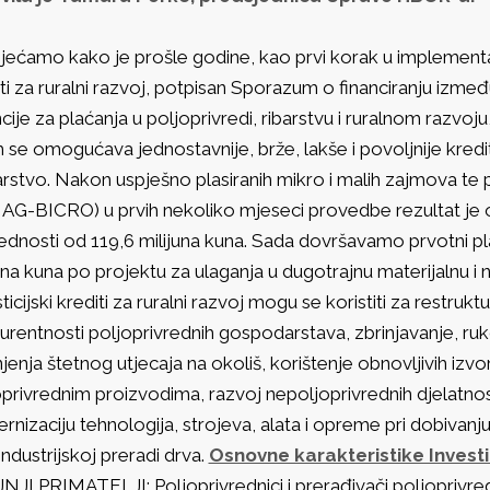
ećamo kako je prošle godine, kao prvi korak u implementacij
ti za ruralni razvoj, potpisan Sporazum o financiranju izm
ije za plaćanja u poljoprivredi, ribarstvu i ruralnom razvoj
 se omogućava jednostavnije, brže, lakše i povoljnije kredit
rstvo. Nakon uspješno plasiranih mikro i malih zajmova te 
G-BICRO) u prvih nekoliko mjeseci provedbe rezultat je 
jednosti od 119,6 milijuna kuna. Sada dovršavamo prvotni p
una kuna po projektu za ulaganja u dugotrajnu materijalnu i 
ticijski krediti za ruralni razvoj mogu se koristiti za restruk
rentnosti poljoprivrednih gospodarstava, zbrinjavanje, rukov
enja štetnog utjecaja na okoliš, korištenje obnovljivih izv
privrednim proizvodima, razvoj nepoljoprivrednih djelatnos
nizaciju tehnologija, strojeva, alata i opreme pri dobivan
ndustrijskoj preradi drva.
Osnovne karakteristike Investic
JI PRIMATELJI: Poljoprivrednici i prerađivači poljoprivredn