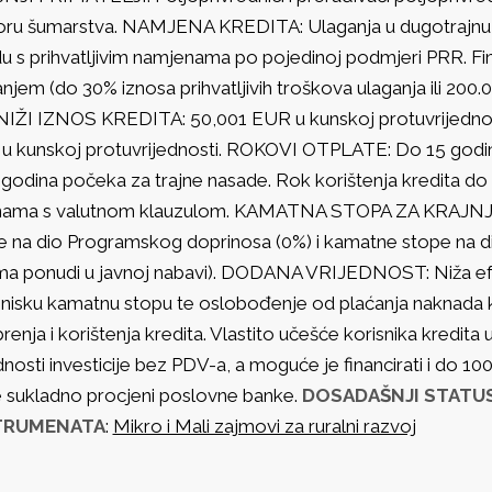
oru šumarstva. NAMJENA KREDITA: Ulaganja u dugotrajnu mat
du s prihvatljivim namjenama po pojedinoj podmjeri PRR. Fi
njem (do 30% iznosa prihvatljivih troškova ulaganja ili 200.
IŽI IZNOS KREDITA: 50,001 EUR u kunskoj protuvrijednos
u kunskoj protuvrijednosti. ROKOVI OTPLATE: Do 15 godina
 godina počeka za trajne nasade. Rok korištenja kredita d
nama s valutnom klauzulom. KAMATNA STOPA ZA KRAJNJE
e na dio Programskog doprinosa (0%) i kamatne stope na di
ma ponudi u javnoj nabavi). DODANA VRIJEDNOST: Niža efekt
 nisku kamatnu stopu te oslobođenje od plaćanja naknada k
enja i korištenja kredita. Vlastito učešće korisnika kredita u
dnosti investicije bez PDV-a, a moguće je financirati i do 1
e sukladno procjeni poslovne banke.
DOSADAŠNJI STATUS
TRUMENATA
:
Mikro i Mali zajmovi za ruralni razvoj