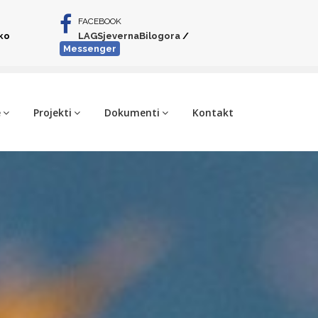
FACEBOOK
iko
LAGSjevernaBilogora
/
Messenger
e
Projekti
Dokumenti
Kontakt