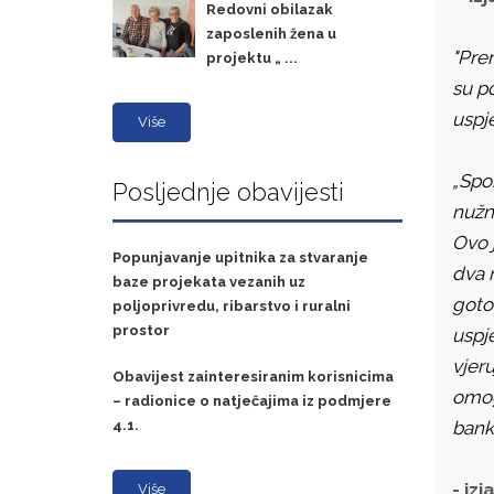
Redovni obilazak
zaposlenih žena u
"Pre
projektu „ ...
su po
uspje
Više
„Spo
Posljednje obavijesti
nužn
Ovo 
Popunjavanje upitnika za stvaranje
dva 
baze projekata vezanih uz
goto
poljoprivredu, ribarstvo i ruralni
prostor
uspj
vjeru
Obavijest zainteresiranim korisnicima
omog
– radionice o natječajima iz podmjere
bank
4.1.
- iz
Više