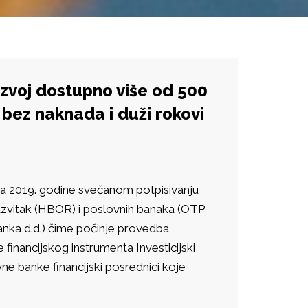
razvoj dostupno više od 500
 bez naknada i duži rokovi
ujna 2019. godine svečanom potpisivanju
azvitak (HBOR) i poslovnih banaka (OTP
anka d.d.) čime počinje provedba
 financijskog instrumenta Investicijski
vne banke financijski posrednici koje