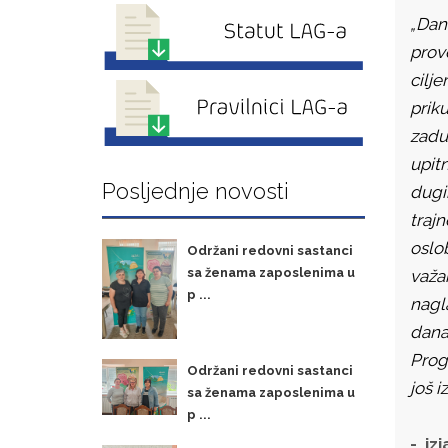
„Dan
prove
cilj
prik
zaduž
upitn
Posljednje novosti
dugi
traj
oslo
Održani redovni sastanci
sa ženama zaposlenima u
važa
p ...
nagla
današ
Prog
Održani redovni sastanci
još i
sa ženama zaposlenima u
p ...
- izj