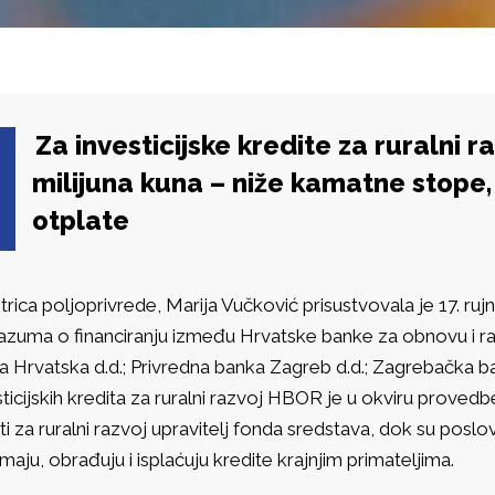
Za investicijske kredite za ruralni 
milijuna kuna – niže kamatne stope,
otplate
trica poljoprivrede, Marija Vučković prisustvovala je 17. r
azuma o financiranju između Hrvatske banke za obnovu i r
a Hrvatska d.d.; Privredna banka Zagreb d.d.; Zagrebačka b
ticijskih kredita za ruralni razvoj HBOR je u okviru provedbe
ti za ruralni razvoj upravitelj fonda sredstava, dok su poslo
maju, obrađuju i isplaćuju kredite krajnjim primateljima.