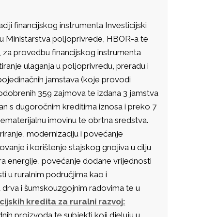
i financijskog instrumenta Investicijski
eđu Ministarstva poljoprivrede, HBOR-a te
u, za provedbu financijskog instrumenta
iranje ulaganja u poljoprivredu, preradu i
pojedinačnih jamstava (koje provodi
odobrenih 359 zajmova te izdana 3 jamstva
lan s dugoročnim kreditima iznosa i preko 7
nematerijalnu imovinu te obrtna sredstva.
turiranje, modernizaciju i povećanje
anje i korištenje stajskog gnojiva u cilju
ora energije, povećanje dodane vrijednosti
ti u ruralnim područjima kao i
ju drva i šumskouzgojnim radovima te u
ijskih kredita za ruralni razvoj:
ih proizvoda te subjekti koji djeluju u