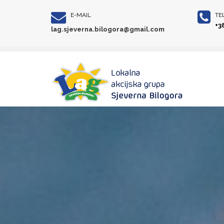
E-MAIL
TE
+3
lag.sjeverna.bilogora@gmail.com