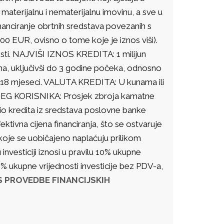
erijalnu i nematerijalnu imovinu, a sve u
nanciranje obrtnih sredstava povezanih s
000 EUR, ovisno o tome koje je iznos viši).
ti. NAJVIŠI IZNOS KREDITA: 1 milijun
, uključivši do 3 godine počeka, odnosno
o 18 mjeseci. VALUTA KREDITA: U kunama ili
G KORISNIKA: Prosjek zbroja kamatne
o kredita iz sredstava poslovne banke
ivna cijena financiranja, što se ostvaruje
oje se uobičajeno naplaćuju prilikom
 investiciji iznosi u pravilu 10% ukupne
00% ukupne vrijednosti investicije bez PDV-a,
 PROVEDBE FINANCIJSKIH