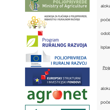
aloka
poče
odob
ispl
Poje
aloka
poče