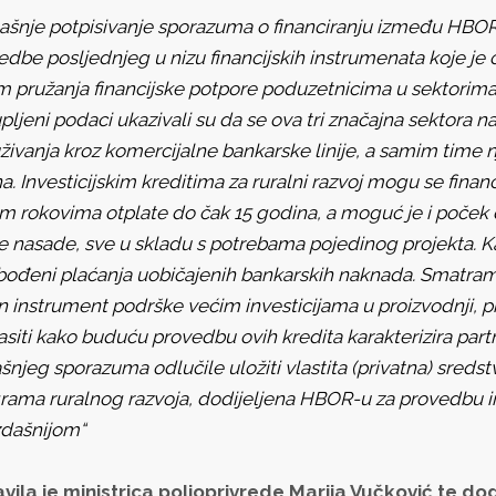
ašnje potpisivanje sporazuma o financiranju između HBOR
dbe posljednjeg u nizu financijskih instrumenata koje je o
em pružanja financijske potpore poduzetnicima u sektorima 
upljeni podaci ukazivali su da se ova tri značajna sektora
ivanja kroz komercijalne bankarske linije, a samim time nj
a. Investicijskim kreditima za ruralni razvoj mogu se financi
m rokovima otplate do čak 15 godina, a moguć je i poček
ne nasade, sve u skladu s potrebama pojedinog projekta. Ka
bođeni plaćanja uobičajenih bankarskih naknada. Smatram k
n instrument podrške većim investicijama u proizvodnji, pr
siti kako buduću provedbu ovih kredita karakterizira partn
njeg sporazuma odlučile uložiti vlastita (privatna) sredstv
rama ruralnog razvoja, dodijeljena HBOR-u za provedbu inv
zdašnijom“
avila je
ministrica poljoprivrede Marija Vučković te do