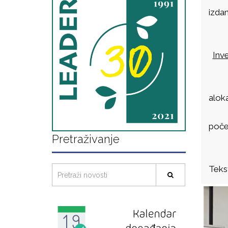
izdan
Inve
aloka
poče
Pretraživanje
Tekst