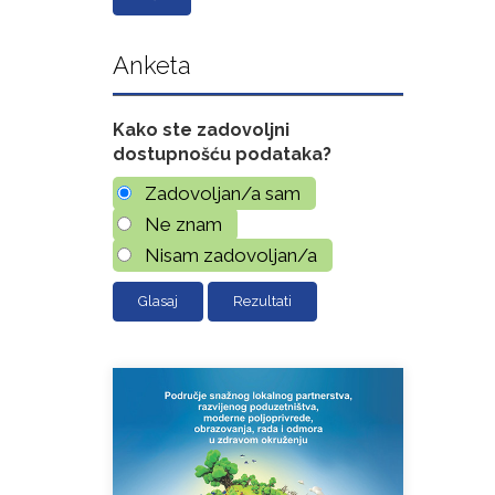
Anketa
Kako ste zadovoljni
dostupnošću podataka?
Zadovoljan/a sam
Ne znam
Nisam zadovoljan/a
Rezultati