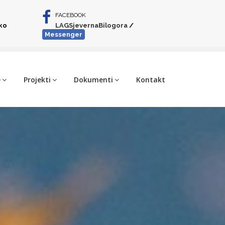
FACEBOOK
iko
LAGSjevernaBilogora
/
Messenger
e
Projekti
Dokumenti
Kontakt