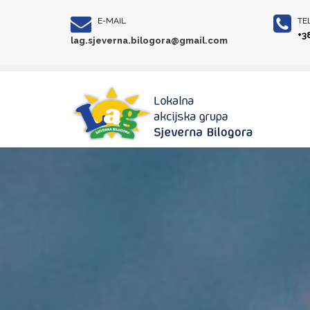
E-MAIL
TE
+3
lag.sjeverna.bilogora@gmail.com