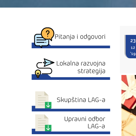
23
12
'19