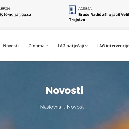
LEFON
ADRESA
85 (0)99 325 9442
Braće Radić 28, 43226 Vel
Trojstvo
Novosti
O nama
LAG natječaji
LAG intervencij
Novosti
Naslovna
Novosti