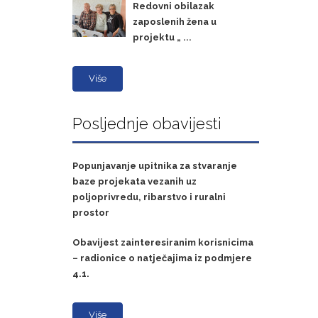
Redovni obilazak
zaposlenih žena u
projektu „ ...
Više
Posljednje obavijesti
Popunjavanje upitnika za stvaranje
baze projekata vezanih uz
poljoprivredu, ribarstvo i ruralni
prostor
Obavijest zainteresiranim korisnicima
– radionice o natječajima iz podmjere
4.1.
Više