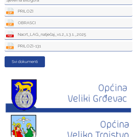
Sjeverna Bilogora
PRILOZI
OBRASCI
Nacrt_LAG_natječaj_v1.2_1.3.1._2025
PRILOZI-131
Svi dokumenti