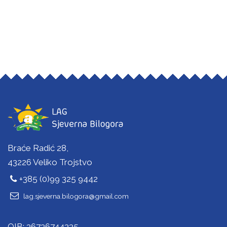
Braće Radić 28,
43226 Veliko Trojstvo
+385 (0)99 325 9442
lag.sjeverna.bilogora@gmail.com
OIB: 36736744335