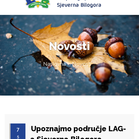
Novosti
Naslovna
Novosti
Upoznajmo područje LAG-
7
5