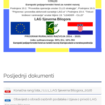
Posljednji dokumenti
Konačna rang lista_I 1.1.1_LAG Sjeverna Bilogora_2026
Obavijest o obradi osobnih podataka i Izjava o privoli LAG