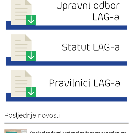
Posljednje novosti
Održani redovni sastanci sa ženama zaposlenima