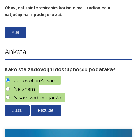
Obavijest zainteresiranim korisnicima – radionice o
natječajima iz podmjere 4.1.
Više
Anketa
Kako ste zadovoljni dostupnošću podataka?
Zadovoljan/a sam
Ne znam
Nisam zadovoljan/a
Rezultati