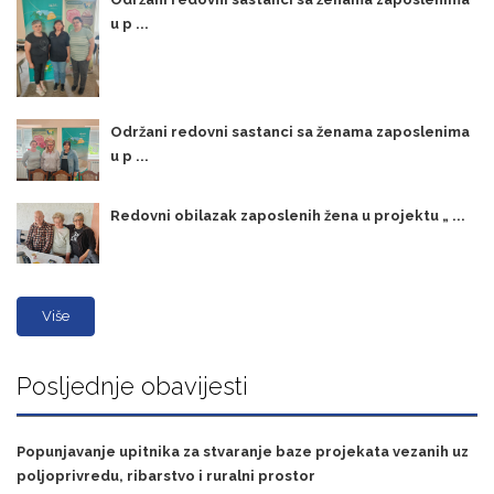
u p ...
Održani redovni sastanci sa ženama zaposlenima
u p ...
Redovni obilazak zaposlenih žena u projektu „ ...
Više
Posljednje obavijesti
Popunjavanje upitnika za stvaranje baze projekata vezanih uz
poljoprivredu, ribarstvo i ruralni prostor