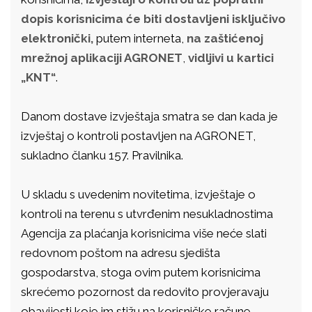
dopis korisnicima će biti dostavljeni isključivo
elektronički,
putem interneta,
na zaštićenoj
mrežnoj aplikaciji AGRONET
,
vidljivi u kartici
„KNT“
.
Danom dostave izvještaja smatra se dan kada je
izvještaj o kontroli postavljen na AGRONET,
sukladno članku 157. Pravilnika.
U skladu s uvedenim novitetima, izvještaje o
kontroli na terenu s utvrđenim nesukladnostima
Agencija za plaćanja korisnicima više neće slati
redovnom poštom na adresu sjedišta
gospodarstva, stoga ovim putem korisnicima
skrećemo pozornost da redovito provjeravaju
obavijesti koje im stižu na korisničke račune