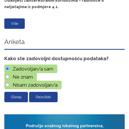
Obavijest zainteresiranim korisnicima – radionice o
natječajima iz podmjere 4.1.
Više
Anketa
Kako ste zadovoljni dostupnošću podataka?
Zadovoljan/a sam
Ne znam
Nisam zadovoljan/a
Rezultati