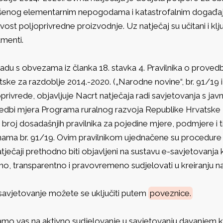
šenog elementarnim nepogodama i katastrofalnim događaji
vost poljoprivredne proizvodnje. Uz natječaj su učitani i klju
menti.
adu s obvezama iz članka 18. stavka 4. Pravilnika o proved
ske za razdoblje 2014.-2020. („Narodne novine“, br. 91/19 i
privrede, objavljuje Nacrt natječaja radi savjetovanja s ja
edbi mjera Programa ruralnog razvoja Republike Hrvatske za
i broj dosadašnjih pravilnika za pojedine mjere, podmjere i
nama br. 91/19. Ovim pravilnikom ujednačene su procedure 
tječaji prethodno biti objavljeni na sustavu e-savjetovanja kak
no, transparentno i pravovremeno sudjelovati u kreiranju nat
savjetovanje možete se uključiti putem
poveznice.
amo vas na aktivno sudjelovanje u savjetovanju davanjem ko