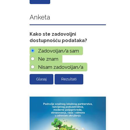
Anketa
Kako ste zadovoljni
dostupnošću podataka?
Zadovoljan/a sam
Ne znam
Nisam zadovoljan/a
Rezultati