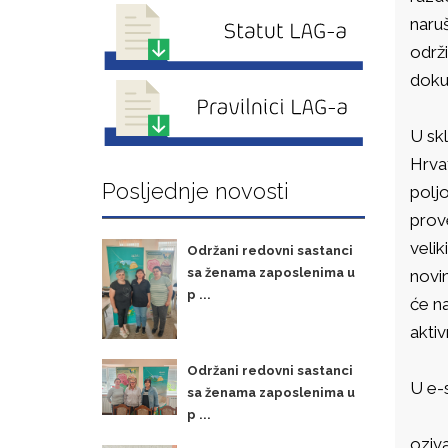
naru
održi
doku
U skl
Hrvat
Posljednje novosti
poljo
prov
velik
Održani redovni sastanci
sa ženama zaposlenima u
novi
p ...
će na
aktiv
Održani redovni sastanci
U e-
sa ženama zaposlenima u
p ...
oziv