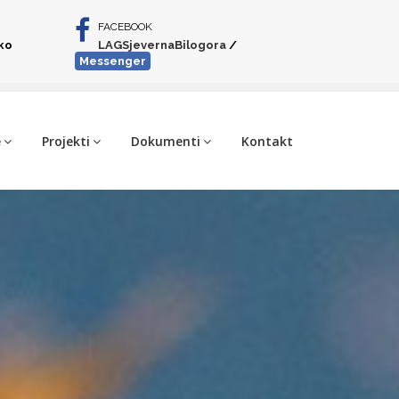
FACEBOOK
iko
LAGSjevernaBilogora
/
Messenger
e
Projekti
Dokumenti
Kontakt