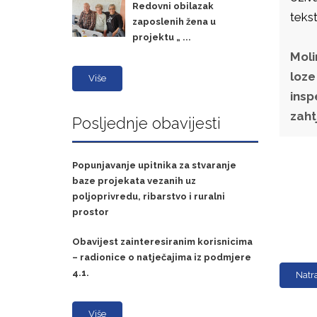
Redovni obilazak
tekst
zaposlenih žena u
projektu „ ...
Moli
loze
Više
insp
zaht
Posljednje obavijesti
Popunjavanje upitnika za stvaranje
baze projekata vezanih uz
poljoprivredu, ribarstvo i ruralni
prostor
Obavijest zainteresiranim korisnicima
– radionice o natječajima iz podmjere
4.1.
Natr
Više