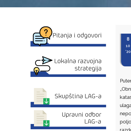
8
10
'20
Pute
„Obn
kata
ulag
nepo
polj
razd