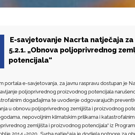
E-savjetovanje Nacrta natječaja za
5.2.1. „Obnova poljoprivrednog zeml
potencijala“
m portala e-savjetovanja, za javnu raspravu dostupan je N
avljanje poljoprivrednog proizvodnog potencijala naruše
strofalnim događajima te uvođenje odgovarajućih preventivn
anja u obnovu poljoprivrednog zemljišta i proizvodnog pot
godama, nepovoljnim klimatskim prilikama i katastrofalnim 
oprivrednog zemljišta i proizvodnog potencijala“ iz Progra
oblje 2014.-2020.. Svrha natječaja je dodjela potpore za o