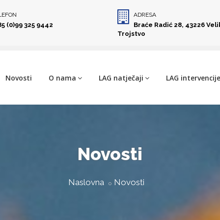
LEFON
ADRESA
85 (0)99 325 9442
Braće Radić 28, 43226 Vel
Trojstvo
Novosti
O nama
LAG natječaji
LAG intervencij
Novosti
Naslovna
Novosti