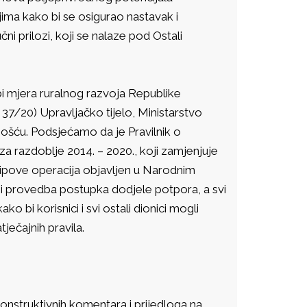
ma kako bi se osigurao nastavak i
čni prilozi, koji se nalaze pod Ostali
bi mjera ruralnog razvoja Republike
 37/20) Upravljačko tijelo, Ministarstvo
vnošću. Podsjećamo da je Pravilnik o
 razdoblje 2014. – 2020., koji zamjenjuje
 tipove operacija objavljen u Narodnim
i provedba postupka dodjele potpora, a svi
o bi korisnici i svi ostali dionici mogli
ječajnih pravila.
nstruktivnih komentara i prijedloga na