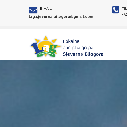
E-MAIL
TE
+3
lag.sjeverna.bilogora@gmail.com