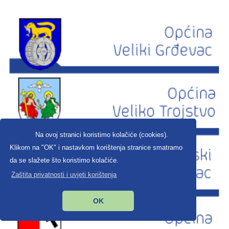
Na ovoj stranici koristimo kolačiće (cookies).
Klikom na "OK" i nastavkom korištenja stranice smatramo
da se slažete što koristimo kolačiće.
Zaštita privatnosti i uvjeti korištenja
OK