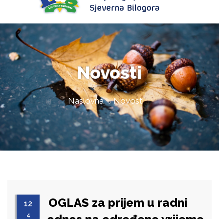
Novosti
Naslovna
Novosti
OGLAS za prijem u radni
12
4