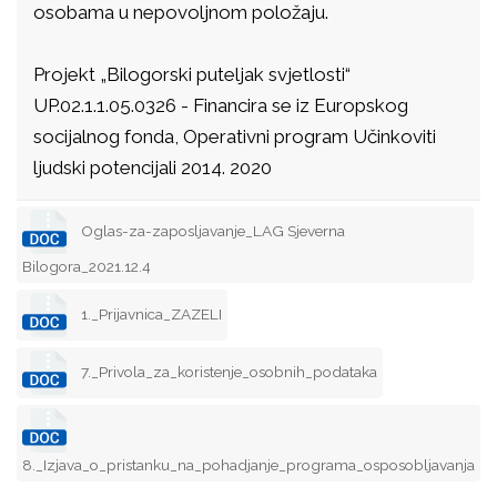
osobama u nepovoljnom položaju.
Projekt „Bilogorski puteljak svjetlosti“
UP.02.1.1.05.0326 - Financira se iz Europskog
socijalnog fonda, Operativni program Učinkoviti
ljudski potencijali 2014. 2020
Oglas-za-zaposljavanje_LAG Sjeverna
Bilogora_2021.12.4
1._Prijavnica_ZAZELI
7._Privola_za_koristenje_osobnih_podataka
8._Izjava_o_pristanku_na_pohadjanje_programa_osposobljavanja