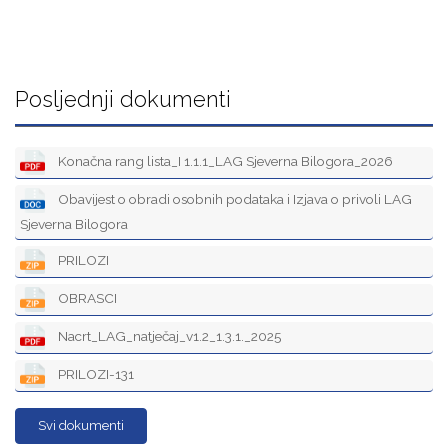
Posljednji dokumenti
Konačna rang lista_I 1.1.1_LAG Sjeverna Bilogora_2026
Obavijest o obradi osobnih podataka i Izjava o privoli LAG
Sjeverna Bilogora
PRILOZI
OBRASCI
Nacrt_LAG_natječaj_v1.2_1.3.1._2025
PRILOZI-131
Svi dokumenti