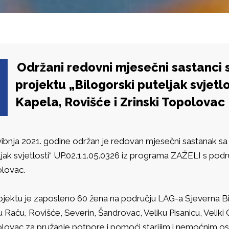
Održani redovni mjesečni sastanci
projektu „Bilogorski puteljak svjetl
Kapela, Rovišće i Zrinski Topolovac
svibnja 2021. godine održan je redovan mjesečni sastanak s
jak svjetlosti“ UP.02.1.1.05.0326 iz programa ZAŽELI s podr
lovac.
ojektu je zaposleno 60 žena na području LAG-a Sjeverna B
Raču, Rovišće, Severin, Šandrovac, Veliku Pisanicu, Veliki G
lovac za pružanje potpore i pomoći starijim i nemoćnim os