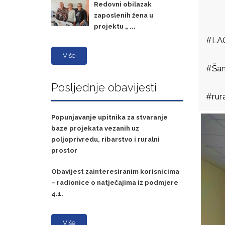
Redovni obilazak
zaposlenih žena u
projektu „ ...
#LAG
Više
#Šan
Posljednje obavijesti
#rura
Popunjavanje upitnika za stvaranje
baze projekata vezanih uz
poljoprivredu, ribarstvo i ruralni
prostor
Obavijest zainteresiranim korisnicima
– radionice o natječajima iz podmjere
4.1.
Više