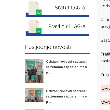
kori
Zapo
poslj
Sast
Posljednje novosti
Prati
sasta
Održani redovni sastanci
sa ženama zaposlenima u
p ...
Proje
www.
Održani redovni sastanci
sa ženama zaposlenima u
www.
p ...