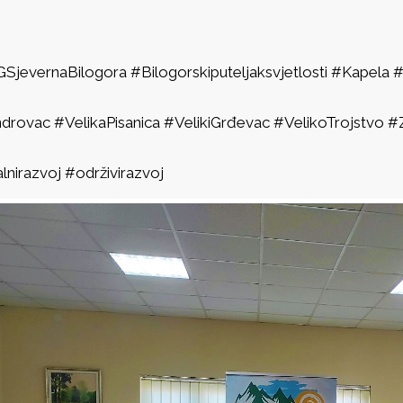
SjevernaBilogora #Bilogorskiputeljaksvjetlosti #Kapela
drovac #VelikaPisanica #VelikiGrđevac #VelikoTrojstvo 
lnirazvoj #održivirazvoj