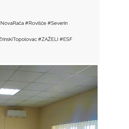
 #NovaRača #Rovišće #Severin
#ZrinskiTopolovac #ZAŽELI #ESF