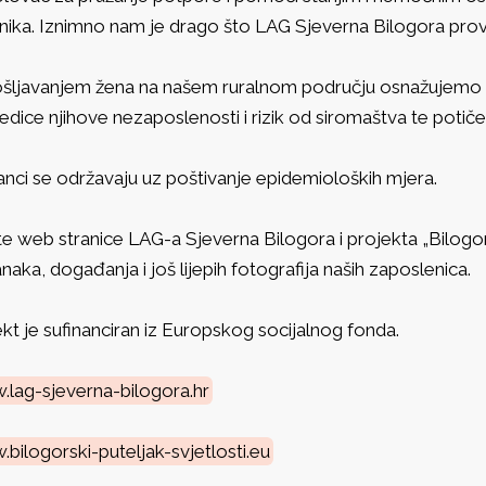
snika. Iznimno nam je drago što LAG Sjeverna Bilogora pro
šljavanjem žena na našem ruralnom području osnažujemo nj
edice njihove nezaposlenosti i rizik od siromaštva te potiče
anci se održavaju uz poštivanje epidemioloških mjera.
te web stranice LAG-a Sjeverna Bilogora i projekta „Bilogorski
naka, događanja i još lijepih fotografija naših zaposlenica.
kt je sufinanciran iz Europskog socijalnog fonda.
lag-sjeverna-bilogora.hr
bilogorski-puteljak-svjetlosti.eu