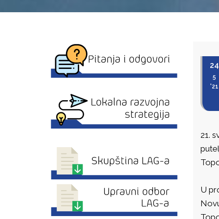
24
5
'21
21. 
putel
Topo
U pr
Novu 
Topo