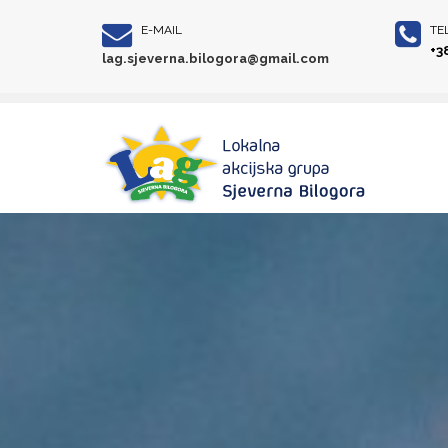
E-MAIL
TE
+3
lag.sjeverna.bilogora@gmail.com