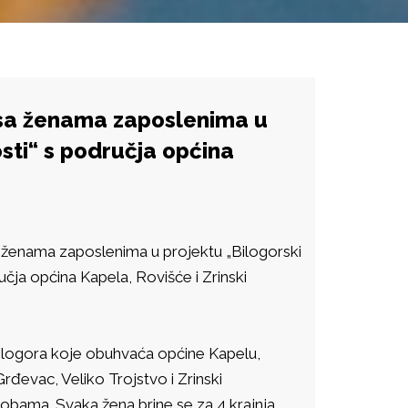
 sa ženama zaposlenima u
osti“ s područja općina
a ženama zaposlenima u projektu „Bilogorski
učja općina Kapela, Rovišće i Zrinski
ilogora koje obuhvaća općine Kapelu,
rđevac, Veliko Trojstvo i Zrinski
obama. Svaka žena brine se za 4 krajnja