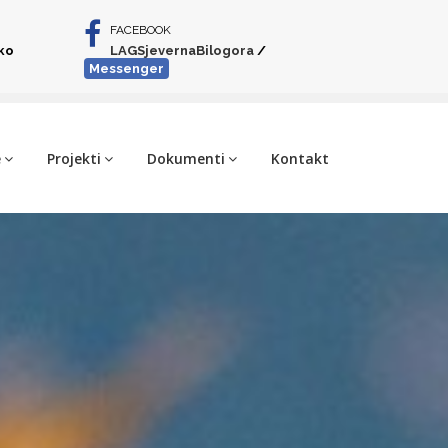
FACEBOOK
iko
LAGSjevernaBilogora
/
Messenger
e
Projekti
Dokumenti
Kontakt