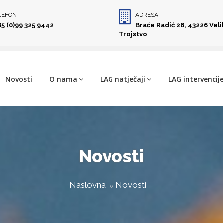
LEFON
ADRESA
85 (0)99 325 9442
Braće Radić 28, 43226 Vel
Trojstvo
Novosti
O nama
LAG natječaji
LAG intervencij
Novosti
Naslovna
Novosti