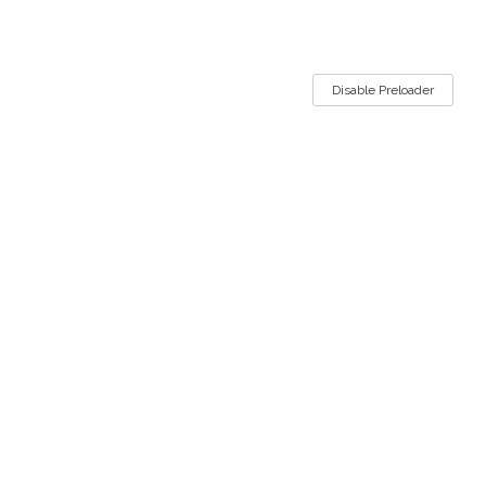
Trojstvo #OPGIvanOcvirk
Disable Preloader
Zaštita privatnosti i uvjeti korištenja