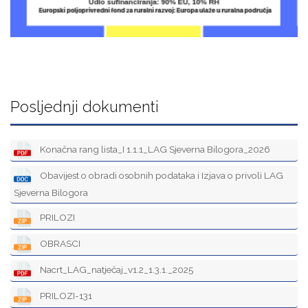
Posljednji dokumenti
Konačna rang lista_I 1.1.1_LAG Sjeverna Bilogora_2026
Obavijest o obradi osobnih podataka i Izjava o privoli LAG
Sjeverna Bilogora
PRILOZI
OBRASCI
Nacrt_LAG_natječaj_v1.2_1.3.1._2025
PRILOZI-131