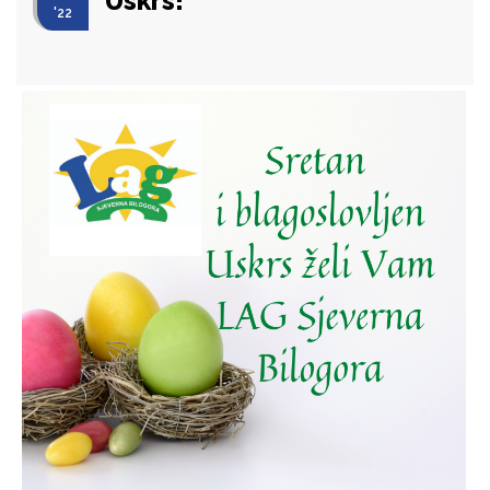
Uskrs!
'22