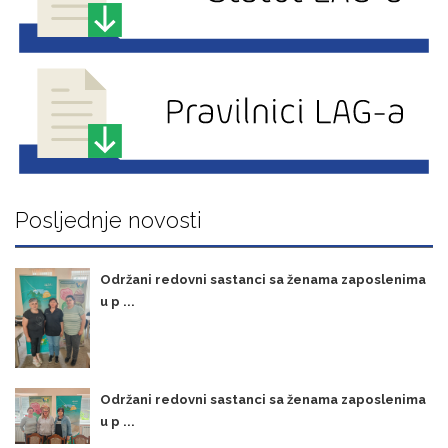
Posljednje novosti
Održani redovni sastanci sa ženama zaposlenima
u p ...
Održani redovni sastanci sa ženama zaposlenima
u p ...