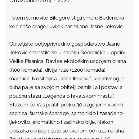
za razdoblje 2014. – 2020.
Putem šumovite Bilogore stigli smo u Bedeničku
kod naše drage i uvijek nasmijane Jasne Ileković.
Obiteljsko poljoprivredno gospodarstvo Jasne
Ileković smjestilo se u naselju Bedenička u općini
Velika Pisanica. Bavi se ekološkim uzgojem oraha
(500 komada), divlje ruže (1200 komada) i
marelica. Nositeljica Jasna Ileković, kreativnog je
duha pa je sa svojom obitelji osmislila i postavila
poučnu stazu „Legenda o hrvatskom hrastu“.
Stazom će Vas pratiti preko 30 uzgojenih voćnih
sadnica, šumske šparoge, samoniklo i zasađeno
ljekovito, aromatično i začinsko bilje. Nakon
obilaska okrijepit ćete se likerom od ruže i oraha.