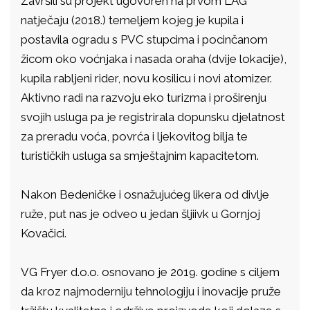
Završili su projekt ugovoren na prvom LAG
natječaju (2018.) temeljem kojeg je kupila i
postavila ogradu s PVC stupcima i pocinčanom
žicom oko voćnjaka i nasada oraha (dvije lokacije),
kupila rabljeni rider, novu kosilicu i novi atomizer.
Aktivno radi na razvoju eko turizma i proširenju
svojih usluga pa je registrirala dopunsku djelatnost
za preradu voća, povrća i ljekovitog bilja te
turističkih usluga sa smještajnim kapacitetom.
Nakon Bedeničke i osnažujućeg likera od divlje
ruže, put nas je odveo u jedan šljiivk u Gornjoj
Kovačici.
VG Fryer d.o.o. osnovano je 2019. godine s ciljem
da kroz najmoderniju tehnologiju i inovacije pruže