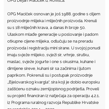
OPG Dejan Maciček iz Rovišća.
OPG Maciček osnovan je još 1988. godine s ciljem
proizvodnje mlijeka i mliječnih proizvoda. Krenuli
su s 18 mliječnih krava, a danas ih broje 50.
Ulaskom mlađe generacije u poslovanje i padom
otkupne cijene mlijeka, odlučuju se na preradu
proizvoda i registraciju mini sirane. U svojoj ponudi
imaju svježe mlijeko, svježi sir, vrhnje, sirutku,
maslac, svježe jogurte i one s okusima, kuhane i
dimljene sireve, kuhani sir sa začinima i ljutom
paprikom. Pokrenuli su i postupak proizvodnje
„Bjelovarskog kvargla“, sira koji je dobio europsku
zaštićenu oznaku zemljopisnog podrijetla. Proveli
su projekt financiran iz natječaja za operaciju 4.2.1.
iz Programa ruralnog razvoja Republike Hrvatske