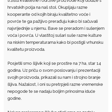
tržištu kvalitetne i održive proizvode koji dolaze s
hrvatskih polja na naš stol. Okupljaju razne
kooperante od kojih biraju kvalitetno voće i
povrće te ga pažljivo prerađuju kako bi sačuvali
najvrijednije u njemu. Bave se preradom i sušenjem
voća i povrća. U vlastitoj sušari suše razne kulture
na niskim temperaturama kako bi postigli vrhunsku
kvalitetu proizvoda.
Posjetili smo šljivik koji se prostire na 7 ha, star 14
godina. Uz priču o svom poslovanju i prezentaciji
svojih proizvoda, prikazali su nam i strojno branje
šljiva. Nažalost, i oni su pretrpjeli razne vremenske
nepogode te se nadaju boljim prinosima iduće
godine.