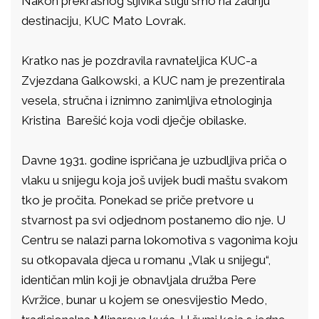
Nakon prekrasnog šljivika stigli smo na zadnju
destinaciju, KUC Mato Lovrak.
Kratko nas je pozdravila ravnateljica KUC-a
Zvjezdana Galkowski, a KUC nam je prezentirala
vesela, stručna i iznimno zanimljiva etnologinja
Kristina Barešić koja vodi dječje obilaske.
Davne 1931. godine ispričana je uzbudljiva priča o
vlaku u snijegu koja još uvijek budi maštu svakom
tko je pročita. Ponekad se priče pretvore u
stvarnost pa svi odjednom postanemo dio nje. U
Centru se nalazi parna lokomotiva s vagonima koju
su otkopavala djeca u romanu „Vlak u snijegu“,
identičan mlin koji je obnavljala družba Pere
Kvržice, bunar u kojem se onesvijestio Medo,