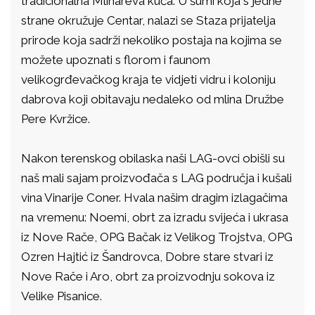
tradicionalna Mlinareva kuća. U šumi koja s jedne
strane okružuje Centar, nalazi se Staza prijatelja
prirode koja sadrži nekoliko postaja na kojima se
možete upoznati s florom i faunom
velikogrđevačkog kraja te vidjeti vidru i koloniju
dabrova koji obitavaju nedaleko od mlina Družbe
Pere Kvržice.
Nakon terenskog obilaska naši LAG-ovci obišli su
naš mali sajam proizvođača s LAG područja i kušali
vina Vinarije Coner. Hvala našim dragim izlagačima
na vremenu: Noemi, obrt za izradu svijeća i ukrasa
iz Nove Rače, OPG Bačak iz Velikog Trojstva, OPG
Ozren Hajtić iz Šandrovca, Dobre stare stvari iz
Nove Rače i Aro, obrt za proizvodnju sokova iz
Velike Pisanice.