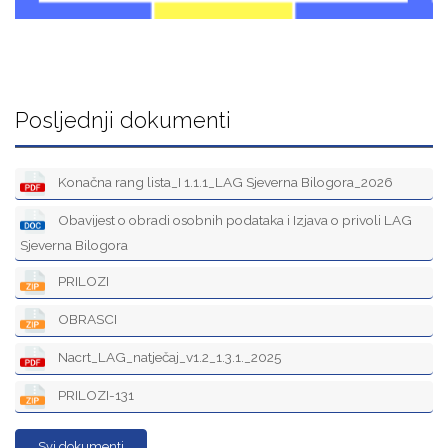
Posljednji dokumenti
Konačna rang lista_I 1.1.1_LAG Sjeverna Bilogora_2026
Obavijest o obradi osobnih podataka i Izjava o privoli LAG
Sjeverna Bilogora
PRILOZI
OBRASCI
Nacrt_LAG_natječaj_v1.2_1.3.1._2025
PRILOZI-131
Svi dokumenti