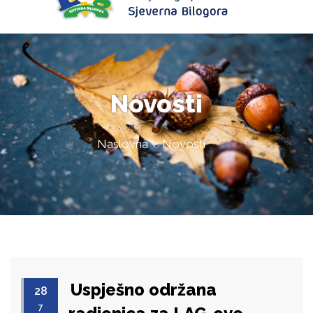
Novosti
Naslovna
Novosti
Uspješno održana
28
7