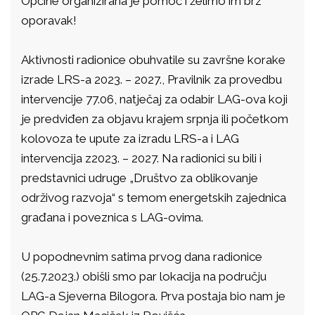
Općine organizirana je pomoć i želimo im brz
oporavak!
Aktivnosti radionice obuhvatile su završne korake
izrade LRS-a 2023. – 2027., Pravilnik za provedbu
intervencije 77.06, natječaj za odabir LAG-ova koji
je predviđen za objavu krajem srpnja ili početkom
kolovoza te upute za izradu LRS-a i LAG
intervencija z2023. – 2027. Na radionici su bili i
predstavnici udruge „Društvo za oblikovanje
održivog razvoja“ s temom energetskih zajednica
građana i poveznica s LAG-ovima.
U popodnevnim satima prvog dana radionice
(25.7.2023.) obišli smo par lokacija na području
LAG-a Sjeverna Bilogora. Prva postaja bio nam je