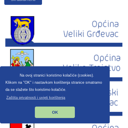
Na ovoj stranici koristimo kolačiće (cookies).
Klikom na "OK" i nastavkom korištenja stranice smatramo
da se slažete što koristimo kolačiće.
Zaštita privatnosti i uvjeti korištenja
OK