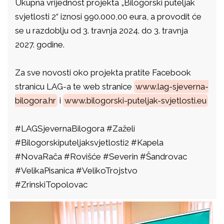
Ukupna vrijednost projekta „Bilogorski puteljak
svjetlosti 2“ iznosi 990.000,00 eura, a provodit će
se u razdoblju od 3. travnja 2024. do 3. travnja
2027. godine.
Za sve novosti oko projekta pratite Facebook
stranicu LAG-a te web stranice
www.lag-sjeverna-
bilogora.hr
i
www.bilogorski-puteljak-svjetlosti.eu
#LAGSjevernaBilogora #Zaželi
#Bilogorskiputeljaksvjetlosti2 #Kapela
#NovaRača #Rovišće #Severin #Šandrovac
#VelikaPisanica #VelikoTrojstvo
#ZrinskiTopolovac