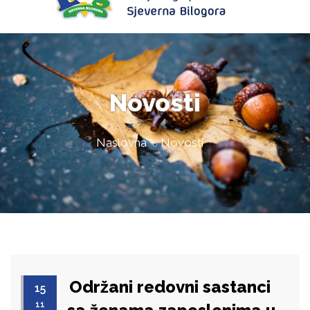
Novosti
Naslovna
Novosti
Održani redovni sastanci
15
11