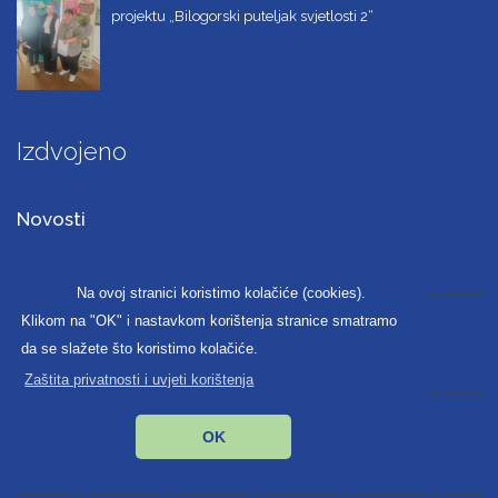
projektu „Bilogorski puteljak svjetlosti 2“
Izdvojeno
Novosti
O nama
Na ovoj stranici koristimo kolačiće (cookies).
LAG natječaji
Klikom na "OK" i nastavkom korištenja stranice smatramo
da se slažete što koristimo kolačiće.
Projekti
Zaštita privatnosti i uvjeti korištenja
Obavijesti
OK
Dokumenti