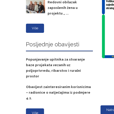
Redovni obilazak
zaposlenih žena u
projektu „ ...
Više
Posljednje obavijesti
Popunjavanje upitnika za stvaranje
baze projekata vezanih uz
poljoprivredu, ribarstvo i ruralni
prostor
Obavijest zainteresiranim korisnicima
– radionice o natječajima iz podmjere
4.1.
Natr
Više