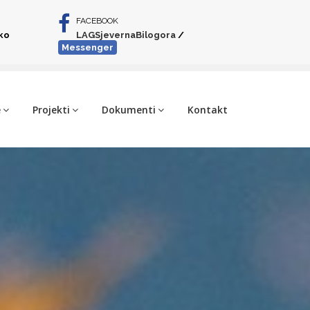
FACEBOOK
iko
LAGSjevernaBilogora
/
Messenger
e
Projekti
Dokumenti
Kontakt