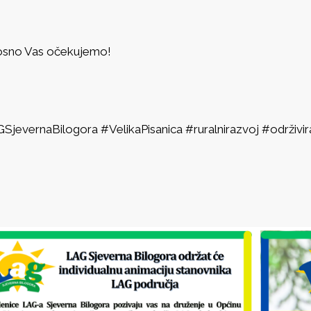
sno Vas očekujemo!
SjevernaBilogora #VelikaPisanica #ruralnirazvoj #održiv