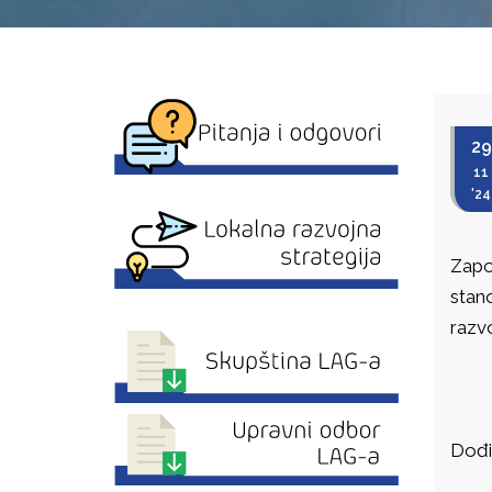
29
11
'24
Zapo
stan
razvo
Dođit