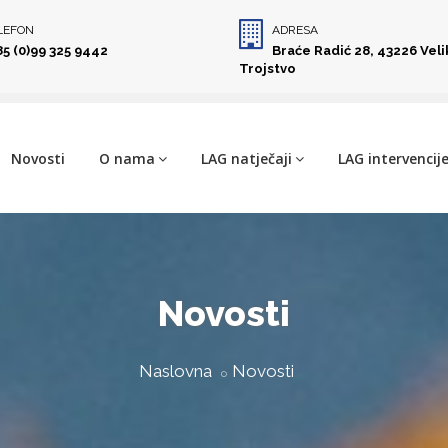
LEFON
ADRESA
85 (0)99 325 9442
Braće Radić 28, 43226 Vel
Trojstvo
Novosti
O nama
LAG natječaji
LAG intervencij
Novosti
Naslovna
Novosti