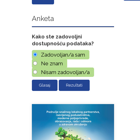
Anketa
Kako ste zadovoljni
dostupnošću podataka?
Zadovoljan/a sam
Ne znam
Nisam zadovoljan/a
Rezultati