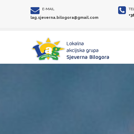
E-MAIL
TE
+3
lag.sjeverna.bilogora@gmail.com