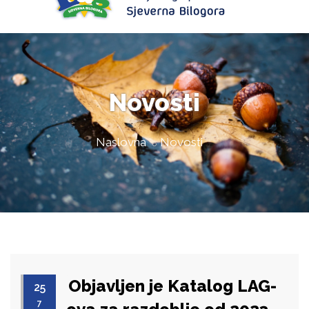
Novosti
Naslovna
Novosti
Objavljen je Katalog LAG-
25
7