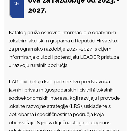
ova za razdoblje od 2023. -
'25
2027.
Katalog pruža osnovne informacije o odabranim
lokalnim akcijskim grupama u Republici Hrvatskoj
za programsko razdoblje 2023.–2027., s ciljem
informiranja o ulozi i potencijalu LEADER pristupa
u razvoju ruralnih područja.
LAG-ovi djeluju kao partnerstvo predstavnika
javnih i privatnih (gospodarskih i civilnih) lokalnih
socioekonomskih interesa, koji razvijaju i provode
lokalne razvojne strategije (LRS), usklađene s
potrebama i specifičnostima područja koja
obuhvaćaju. Njihova ključna uloga je doprinos
održivom razvoju ruralnih područja kroz stvaranje