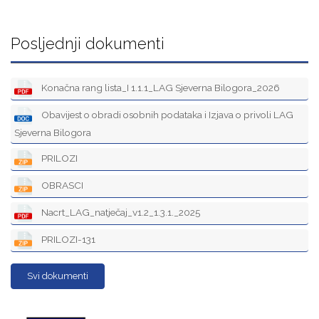
Posljednji dokumenti
Konačna rang lista_I 1.1.1_LAG Sjeverna Bilogora_2026
Obavijest o obradi osobnih podataka i Izjava o privoli LAG
Sjeverna Bilogora
PRILOZI
OBRASCI
Nacrt_LAG_natječaj_v1.2_1.3.1._2025
PRILOZI-131
Svi dokumenti