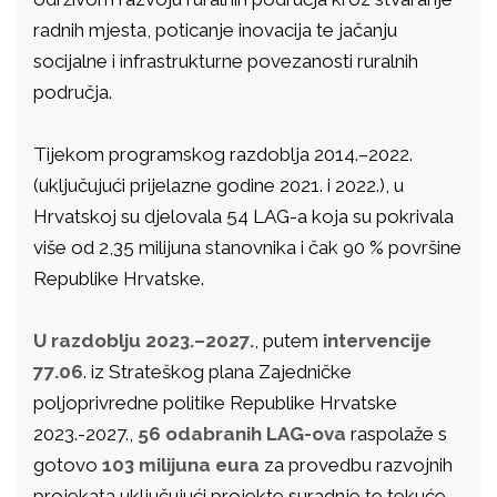
radnih mjesta, poticanje inovacija te jačanju
socijalne i infrastrukturne povezanosti ruralnih
područja.
Tijekom programskog razdoblja 2014.–2022.
(uključujući prijelazne godine 2021. i 2022.), u
Hrvatskoj su djelovala 54 LAG-a koja su pokrivala
više od 2,35 milijuna stanovnika i čak 90 % površine
Republike Hrvatske.
U razdoblju 2023.–2027.
, putem
intervencije
77.06
. iz Strateškog plana Zajedničke
poljoprivredne politike Republike Hrvatske
2023.-2027.,
56 odabranih LAG-ova
raspolaže s
gotovo
103 milijuna eura
za provedbu razvojnih
projekata uključujući projekte suradnje te tekuće