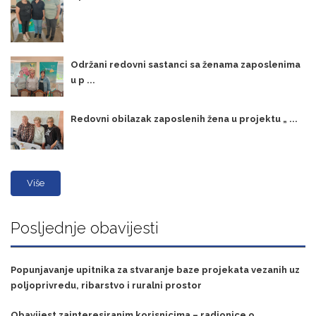
Održani redovni sastanci sa ženama zaposlenima
u p ...
Redovni obilazak zaposlenih žena u projektu „ ...
Više
Posljednje obavijesti
Popunjavanje upitnika za stvaranje baze projekata vezanih uz
poljoprivredu, ribarstvo i ruralni prostor
Obavijest zainteresiranim korisnicima – radionice o