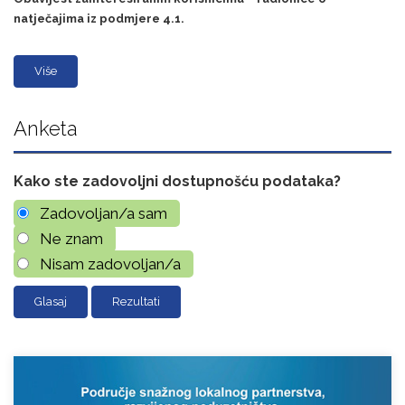
natječajima iz podmjere 4.1.
Više
Anketa
Kako ste zadovoljni dostupnošću podataka?
Zadovoljan/a sam
Ne znam
Nisam zadovoljan/a
Rezultati