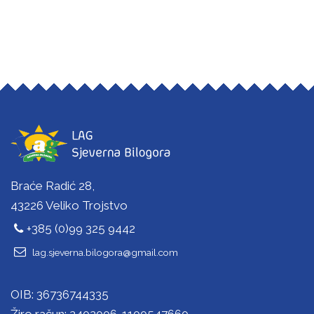
Braće Radić 28,
43226 Veliko Trojstvo
+385 (0)99 325 9442
lag.sjeverna.bilogora@gmail.com
OIB: 36736744335
Žiro račun: 2402006-1100547660