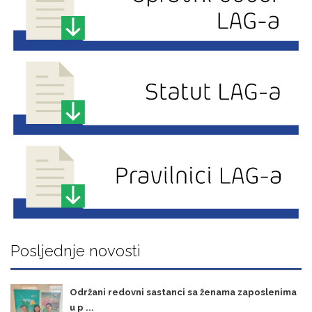
Posljednje novosti
Održani redovni sastanci sa ženama zaposlenima
u p ...