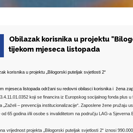
Obilazak korisnika u projektu "Bilogo
tijekom mjeseca listopada
ak korisnika u projektu „Bilogorski puteljak svjetlosti 2“
om mjeseca listopada održani su redovni obilasci korisnika i žena zapo
3.4.11.01.0352 koji se financira iz Europskog socijalnog fonda plus u
a „Zaželi – prevencija institucionalizacije“. Zaposlene žene pružaju 
e od 65 godina i/ili osobe s invaliditetom na području LAG-a Sjeverna B
a vrijednost projekta „Bilogorski puteljak svjetlosti 2“ iznosi 990.00