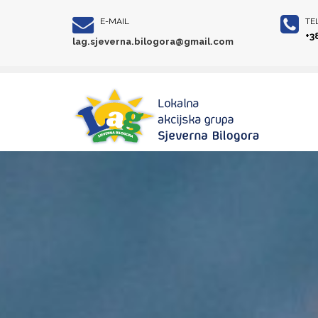
E-MAIL
TE
+3
lag.sjeverna.bilogora@gmail.com