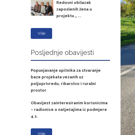
Redovni obilazak
zaposlenih žena u
projektu „ ...
Više
Posljednje obavijesti
Popunjavanje upitnika za stvaranje
baze projekata vezanih uz
poljoprivredu, ribarstvo i ruralni
prostor
Obavijest zainteresiranim korisnicima
– radionice o natječajima iz podmjere
4.1.
Više