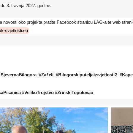
do 3. travnja 2027. godine.
e novosti oko projekta pratite Facebook stranicu LAG-a te web stran
ak-svjetlosti.eu
SjevernaBilogora #Zaželi #Bilogorskiputeljaksvjetlosti2 #Ka
kaPisanica #VelikoTrojstvo #ZrinskiTopolovac