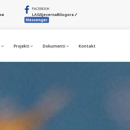
FACEBOOK
iko
LAGSjevernaBilogora
/
Messenger
e
Projekti
Dokumenti
Kontakt