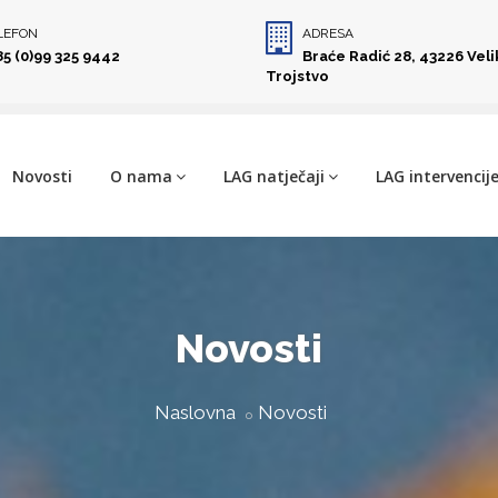
LEFON
ADRESA
85 (0)99 325 9442
Braće Radić 28, 43226 Vel
Trojstvo
Novosti
O nama
LAG natječaji
LAG intervencij
Novosti
Naslovna
Novosti