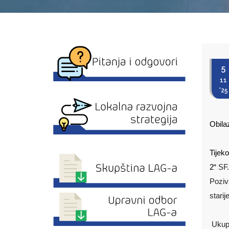
5
11
'25
Obilaz
Tijek
2“
SF.
Poziv
starij
Ukupn