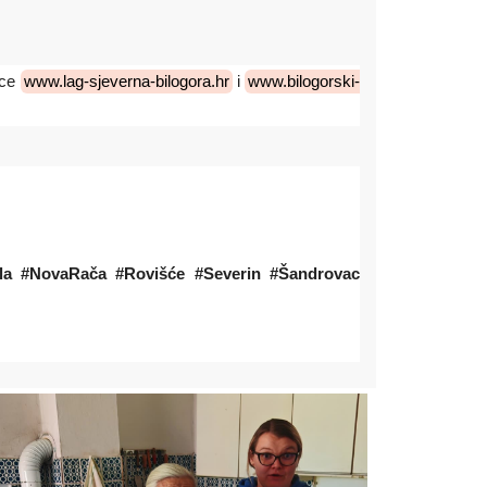
ice
www.lag-sjeverna-bilogora.hr
i
www.bilogorski-
pela #NovaRača #Rovišće #Severin #Šandrovac