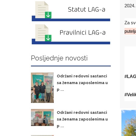
2024. 
Za sv
putelj
Posljednje novosti
Održani redovni sastanci
#LAG
sa ženama zaposlenima u
p ...
#Veli
Održani redovni sastanci
sa ženama zaposlenima u
p ...