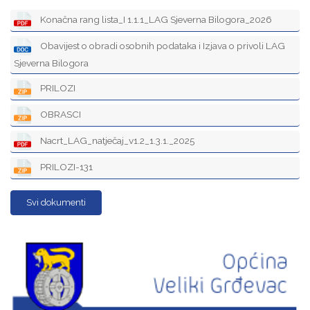
Konačna rang lista_I 1.1.1_LAG Sjeverna Bilogora_2026
Obavijest o obradi osobnih podataka i Izjava o privoli LAG
Sjeverna Bilogora
PRILOZI
OBRASCI
Nacrt_LAG_natječaj_v1.2_1.3.1._2025
PRILOZI-131
Svi dokumenti