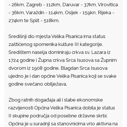
- 26km, Zagreb - 112km, Daruvar - 37km, Virovitica
- 36km, Varaždin - 114km, Osijek - 159kn, Rijeka -
274km te Split - 518km.
Središnji dio mjesta Velika Pisanica ima status
zaštićenog spomenika kulture III kategorije.
Središtem naselja dominiraju crkva sv. Lazara iz
1724 godine i Župna crkva Srca Isusova sa Župnim
dvorom iz 1908 godine. Blagdan Srca Isusova
ujedno je i dan općine Velika Pisanica koji se svake
godine svečano obilježava.
Zbog ratnih događaja ali i slabe ekonomske
razvijenosti Općina Velika Pisanica dobila je status
II skupine područja od posebne državne skrbi.
Općina je u suradnji sa stanovnicima vrlo aktivna na