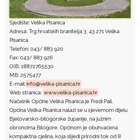
Sjedište: Velika Pisanica
Adresa: Trg hrvatskih branitelja 3, 43 271 Velika
Pisanica
Telefon: 043/ 883 920
Fax: 043/ 883 926
OIB: 18872765530
MB: 2575477
E-mail:
info@velika-pisanica.hr
Web stranica:
www.velika-pisanica.hr
Načelnik Općine Velika Pisanica je Fredi Pali.
Općina Velika Pisanica nalazi se u sjevernom dijelu
Bjelovarsko-bilogorske županije, na južnim
obroncima Bilogore. Općinom je obuhvaćena
kompaktna cjelina, koja slijedi prirodni tok od 8