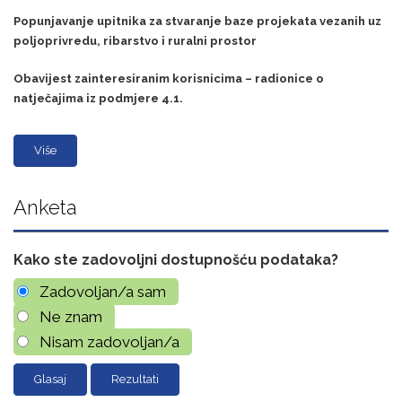
Popunjavanje upitnika za stvaranje baze projekata vezanih uz
poljoprivredu, ribarstvo i ruralni prostor
Obavijest zainteresiranim korisnicima – radionice o
natječajima iz podmjere 4.1.
Više
Anketa
Kako ste zadovoljni dostupnošću podataka?
Zadovoljan/a sam
Ne znam
Nisam zadovoljan/a
Rezultati