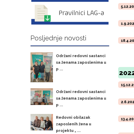
5.12.2
1.9.20
Posljednje novosti
18.4.2
Održani redovni sastanci
sa ženama zaposlenima u
p ...
2022
15.12.
Održani redovni sastanci
sa ženama zaposlenima u
2.6.20
p ...
Redovni obilazak
13.4.2
zaposlenih žena u
projektu „ ...