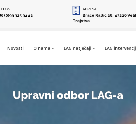
LEFON
ADRESA
85 (0)99 325 9442
Braće Radić 28, 43226 Vel
Trojstvo
Novosti
O nama
LAG natječaji
LAG intervenci
Upravni odbor LAG-a