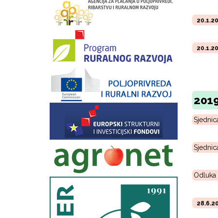
20.1.2
20.1.2
2019
Sjednic
Sjednic
Odluka 
28.6.2