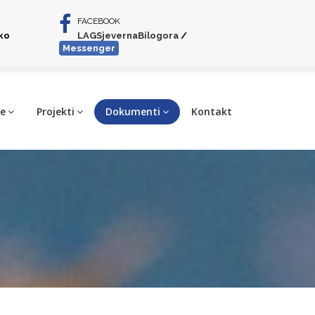
FACEBOOK
iko
LAGSjevernaBilogora
/
Messenger
je
Projekti
Dokumenti
Kontakt