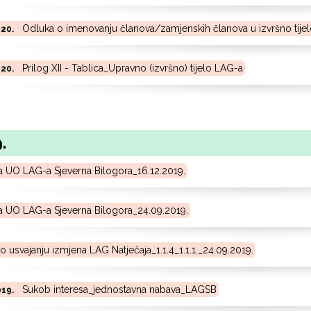
Odluka o imenovanju članova/zamjenskih članova u izvršno tije
020.
Prilog XII - Tablica_Upravno (izvršno) tijelo LAG-a
020.
.
a UO LAG-a Sjeverna Bilogora_16.12.2019.
a UO LAG-a Sjeverna Bilogora_24.09.2019.
o usvajanju izmjena LAG Natječaja_1.1.4_1.1.1._24.09.2019.
Sukob interesa_jednostavna nabava_LAGSB
019.