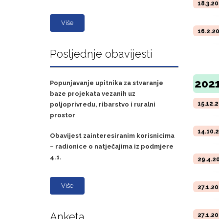
18.3.2
Više
16.2.2
Posljednje obavijesti
2021
Popunjavanje upitnika za stvaranje
baze projekata vezanih uz
15.12.
poljoprivredu, ribarstvo i ruralni
prostor
14.10.
Obavijest zainteresiranim korisnicima
– radionice o natječajima iz podmjere
4.1.
29.4.2
Više
27.1.2
Anketa
27.1.2