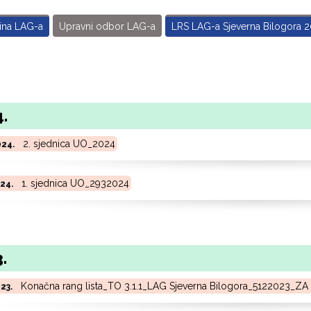
ina LAG-a
Upravni odbor LAG-a
LRS LAG-a Sjeverna Bilogora 2
.
2. sjednica UO_2024
024.
1. sjednica UO_2932024
024.
.
Konačna rang lista_TO 3.1.1_LAG Sjeverna Bilogora_5122023_Z
023.