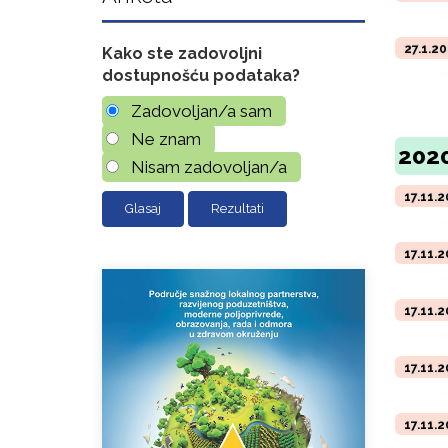
27.1.2
Kako ste zadovoljni
dostupnošću podataka?
Zadovoljan/a sam
Ne znam
2020
Nisam zadovoljan/a
17.11.
Rezultati
17.11.
17.11.
17.11.
17.11.