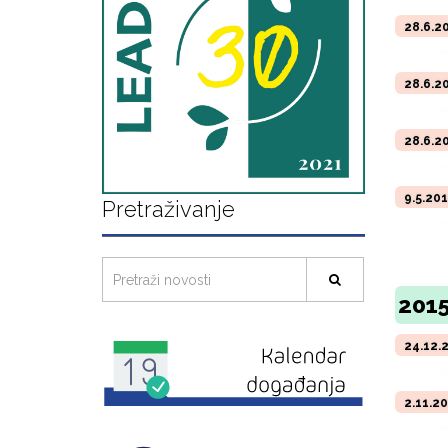
28.6.2
28.6.2
28.6.2
9.5.20
Pretraživanje
2015
24.12.
2.11.2