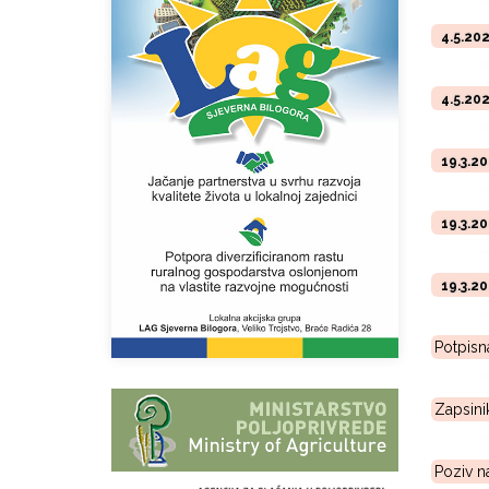
4.5.20
4.5.20
19.3.2
19.3.2
19.3.2
Potpisn
Zapsini
Poziv n