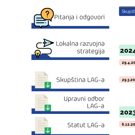
Skupšt
2024
29.4.2
29.3.2
2023
6.12.2