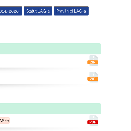
014.-2020.
Statut LAG-a
Pravilnici LAG-a
A WEB